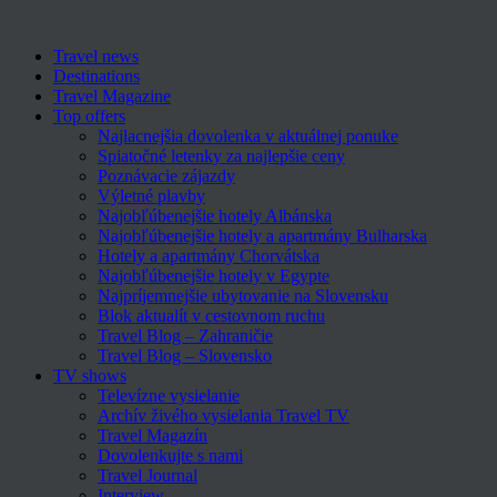
Travel news
Destinations
Travel Magazine
Top offers
Najlacnejšia dovolenka v aktuálnej ponuke
Spiatočné letenky za najlepšie ceny
Poznávacie zájazdy
Výletné plavby
Najobľúbenejšie hotely Albánska
Najobľúbenejšie hotely a apartmány Bulharska
Hotely a apartmány Chorvátska
Najobľúbenejšie hotely v Egypte
Najpríjemnejšie ubytovanie na Slovensku
Blok aktualít v cestovnom ruchu
Travel Blog – Zahraničie
Travel Blog – Slovensko
TV shows
Televízne vysielanie
Archív živého vysielania Travel TV
Travel Magazín
Dovolenkujte s nami
Travel Journal
Interview