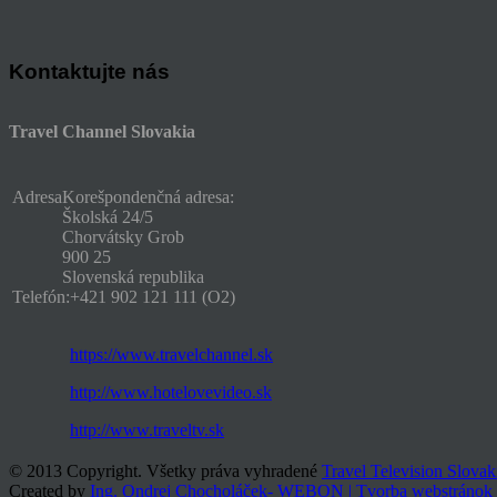
Kontaktujte nás
Travel Channel Slovakia
Adresa
Korešpondenčná adresa:
Školská 24/5
Chorvátsky Grob
900 25
Slovenská republika
Telefón:
+421 902 121 111 (O2)
https://www.travelchannel.sk
http://www.hotelovevideo.sk
http://www.traveltv.sk
© 2013 Copyright. Všetky práva vyhradené
Travel Television Slovak
Created by
Ing. Ondrej Chocholáček- WEBON | Tvorba webstránok