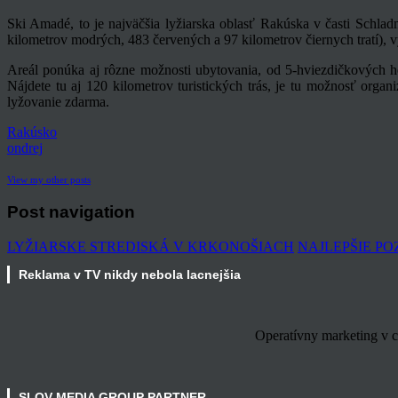
Ski Amadé, to je najväčšia lyžiarska oblasť Rakúska v časti Schlad
kilometrov modrých, 483 červených a 97 kilometrov čiernych tratí),
Areál ponúka aj rôzne možnosti ubytovania, od 5-hviezdičkových h
Nájdete tu aj 120 kilometrov turistických trás, je tu možnosť organi
lyžovanie zdarma.
Rakúsko
ondrej
View my other posts
Post navigation
LYŽIARSKE STREDISKÁ V KRKONOŠIACH
NAJLEPŠIE P
Reklama v TV nikdy nebola lacnejšia
Operatívny marketing v c
SLOV MEDIA GROUP PARTNER