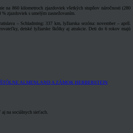
anie na 860 kilometroch zjazdoviek všetkých stupňov náročnosti (280
 88 % zjazdoviek s umelým zasnežovaním.
tislava – Schladming: 337 km, lyžiarska sezóna: november – apríl.
trovateľky, detské lyžiarske škôlky aj atrakcie. Deti do 6 rokov majú
ZO ŠTÔLNE ALMENLAND A ZÁMOK HERBERSTEIN
aj na sociálnych sieťach.