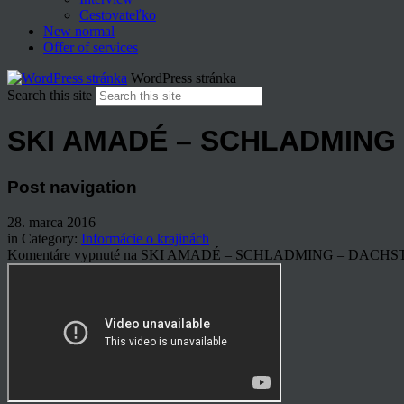
Cestovateľko
New normal
Offer of services
WordPress stránka
Search this site
SKI AMADÉ – SCHLADMING
Post navigation
28. marca 2016
in Category:
Informácie o krajinách
Komentáre vypnuté
na SKI AMADÉ – SCHLADMING – DACHS