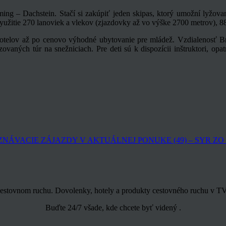
ming – Dachstein. Stačí si zakúpiť jeden skipas, ktorý umožní lyžov
 využitie 270 lanoviek a vlekov (zjazdovky až vo výške 2700 metrov),
otelov až po cenovo výhodné ubytovanie pre mládež. Vzdialenosť Bra
zovaných túr na snežniciach. Pre deti sú k dispozícii inštruktori, opa
OZNÁVACIE ZÁJAZDY V AKTUÁLNEJ PONUKE (49) – SYR 
estovnom ruchu. Dovolenky, hotely a produkty cestovného ruchu v TV 
Buďte 24/7 všade, kde chcete byť videný .