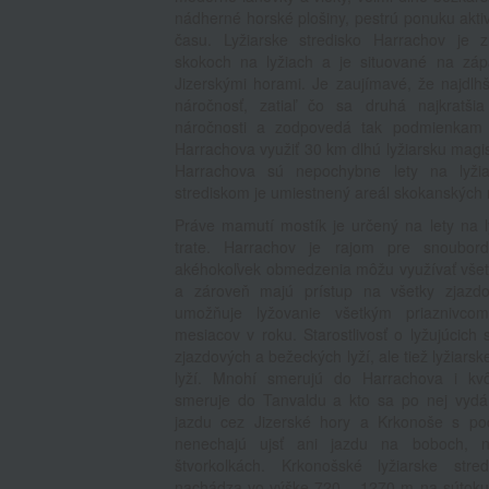
nádherné horské plošiny, pestrú ponuku akti
času. Lyžiarske stredisko Harrachov je
skokoch na lyžiach a je situované na záp
Jizerskými horami. Je zaujímavé, že najdlh
náročnosť, zatiaľ čo sa druhá najkratši
náročnosti a zodpovedá tak podmienkam 
Harrachova využiť 30 km dlhú lyžiarsku magis
Harrachova sú nepochybne lety na lyž
strediskom je umiestnený areál skokanských 
Práve mamutí mostík je určený na lety na 
trate. Harrachov je rajom pre snoubord
akéhokoľvek obmedzenia môžu využívať všet
a zároveň majú prístup na všetky zjazd
umožňuje lyžovanie všetkým priaznivco
mesiacov v roku. Starostlivosť o lyžujúcich 
zjazdových a bežeckých lyží, ale tiež lyžiars
lyží. Mnohí smerujú do Harrachova i kvôl
smeruje do Tanvaldu a kto sa po nej vydá,
jazdu cez Jizerské hory a Krkonoše s poč
nenechajú ujsť ani jazdu na boboch, 
štvorkolkách. Krkonošské lyžiarske str
nachádza vo výške 720 – 1270 m na sútoku