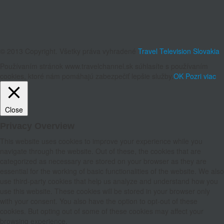
© 2013 Copyright. Všetky práva vyhradené
Travel Television Slovakia
Používaním stránok www.travelchannel.sk súhlasíte s používaním
cookies, ktoré nám pomáhajú zabezpečiť lepšie služby.
OK
Pozri viac
Close
Privacy Overview
This website uses cookies to improve your experience while you
navigate through the website. Out of these, the cookies that are
categorized as necessary are stored on your browser as they are
essential for the working of basic functionalities of the website. We also
use third-party cookies that help us analyze and understand how you
use this website. These cookies will be stored in your browser only
with your consent. You also have the option to opt-out of these
cookies. But opting out of some of these cookies may affect your
browsing experience.