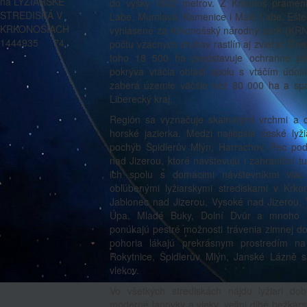
na LYŽIARSKE
do výšky 1602 metrov. Z Krkonoš pramenia
STREDISKÁ V
Labe, Mumlava, Kamenice i Malé Labe. Ešte
KRKONOŠIACH
vyhlásené za Krkonošský národný park (KRN
1444935
74
počtu vzácnych druhov rastlín aj zvierat. Dn
toho 18 500 ha predstavuje ochranné pá
pokrýva vtáčia oblasť spolu s vtáčím údol
zaberá územie väčšie než 80 000 ha a spa
Liberecký kraj.
Región sa vyznačuje skalnatými vrchmi a o
horské jazierka. Medzi najlepšie české lyži
pochýb Špidlerův Mlýn, Harrachov, Pec po
nad Jizerou, ktoré navštevujú i zahraniční tu
ich spolu s domácimi návštevníkmi viac
obľúbenými lyžiarskymi strediskami v Krk
Jablonec nad Jizerou, Vysoké nad Jizerou, 
Úpa, Mladé Buky, Dolní Dvůr a mnoho in
ponúkajú pestré možnosti trávenia zimnej do
pohoria lákajú prekrásnym prostredím na l
Rokytnice, Špidlerův Mlýn, Janské Lázně 
vlekov.
Vo všetkých strediskách nájdu lyžiari do
moderné lanovky a vleky, veľmi dlhé bežkárs