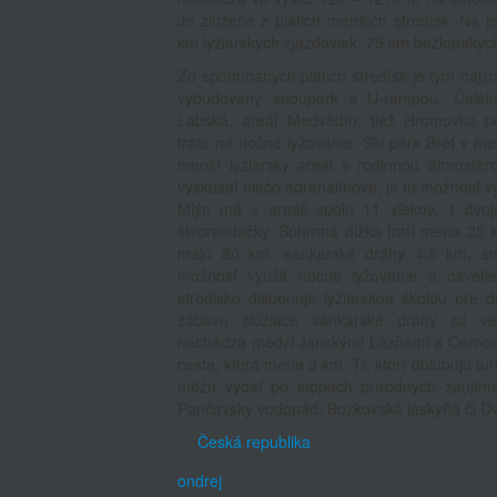
Je zložené z piatich menších stredísk. Na
km lyžiarskych zjazdoviek, 75 km bežkárskych
Zo spomínaných piatich stredísk je tým najz
vybudovaný snoupark s U-rampou. Ďalším
Labská, areál Medvědín, tiež Hromovka po
trate na nočné lyžovanie. Ski park Bret v m
menší lyžiarsky areál s rodinnou atmosféro
vyskúšať niečo adrenalínové, je tu možnosť vy
Mlýn má v areáli spolu 11 vlekov, 1 dvoj
štvorsedačky. Súhrnná dĺžka tratí meria 25 
majú 80 km, sánkarské dráhy 4,5 km, sne
možnosť využiť nočné lyžovanie a osvetl
stredisko disponuje lyžiarskou školou pre d
zábavu slúžiace sánkarské dráhy sú ve
nachádza medzi Janskými Lázňami a Černou 
cesta, ktorá meria 3 km. Tí, ktorí obľubujú tur
môžu vydať po stopách prírodných zaujíma
Pančavský vodopád, Bozkovská jaskyňa či Dv
Česká republika
ondrej