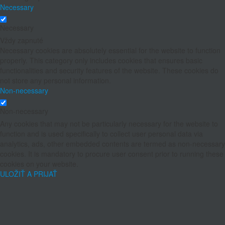
Necessary
Necessary
Vždy zapnuté
Necessary cookies are absolutely essential for the website to function
properly. This category only includes cookies that ensures basic
functionalities and security features of the website. These cookies do
not store any personal information.
Non-necessary
Non-necessary
Any cookies that may not be particularly necessary for the website to
function and is used specifically to collect user personal data via
analytics, ads, other embedded contents are termed as non-necessary
cookies. It is mandatory to procure user consent prior to running these
cookies on your website.
ULOŽIŤ A PRIJAŤ