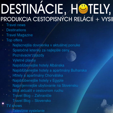
Travel news
Destinations
Travel Magazine
Top offers
Najlacnejšia dovolenka v aktuálnej ponuke
Spiatočné letenky za najlepšie ceny
Poznávacie zájazdy
Výletné plavby
Najobľúbenejšie hotely Albánska
Najobľúbenejšie hotely a apartmány Bulharska
Hotely a apartmány Chorvátska
Najobľúbenejšie hotely v Egypte
Najpríjemnejšie ubytovanie na Slovensku
Blok aktualít v cestovnom ruchu
Travel Blog – Zahraničie
Travel Blog – Slovensko
TV shows
Televízne vysielanie