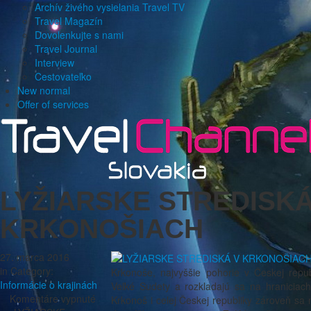
Archív živého vysielania Travel TV
Travel Magazín
Dovolenkujte s nami
Travel Journal
Interview
Cestovateľko
New normal
Offer of services
LYŽIARSKE STREDISKÁ
KRKONOŠIACH
27. marca 2016
in Category:
Krkonoše, najvyššie pohorie v Českej repu
Informácie o krajinách
Veľké Sudety a rozkladajú sa na hraniciac
Komentáre vypnuté
Krkonoš i celej Českej republiky zároveň sa