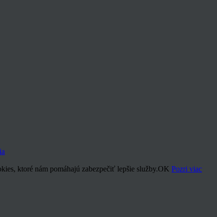
ia
kies, ktoré nám pomáhajú zabezpečiť lepšie služby.
OK
Pozri viac