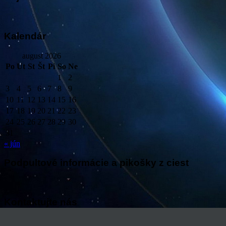
Kalendár
august 2026
Po
Ut
St
Št
Pi
So
Ne
1
2
3
4
5
6
7
8
9
10
11
12
13
14
15
16
17
18
19
20
21
22
23
24
25
26
27
28
29
30
31
« jún
Podpultové informácie a pikošky z ciest
Kontaktujte nás