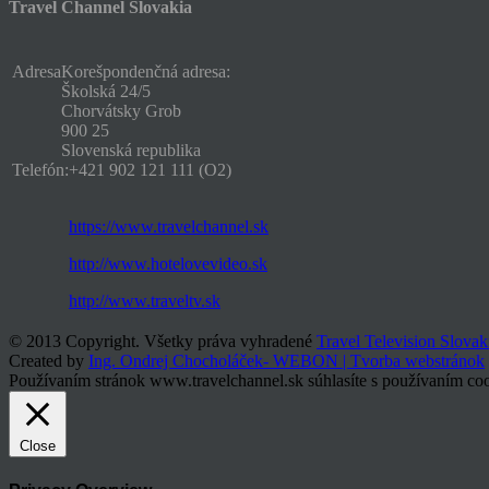
Travel Channel Slovakia
Adresa
Korešpondenčná adresa:
Školská 24/5
Chorvátsky Grob
900 25
Slovenská republika
Telefón:
+421 902 121 111 (O2)
https://www.travelchannel.sk
http://www.hotelovevideo.sk
http://www.traveltv.sk
© 2013 Copyright. Všetky práva vyhradené
Travel Television Slovak
Created by
Ing. Ondrej Chocholáček- WEBON | Tvorba webstránok
Používaním stránok www.travelchannel.sk súhlasíte s používaním coo
Close