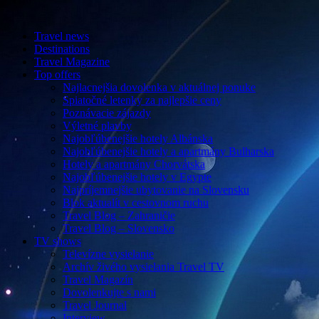
Travel news
Destinations
Travel Magazine
Top offers
Najlacnejšia dovolenka v aktuálnej ponuke
Spiatočné letenky za najlepšie ceny
Poznávacie zájazdy
Výletné plavby
Najobľúbenejšie hotely Albánska
Najobľúbenejšie hotely a apartmány Bulharska
Hotely a apartmány Chorvátska
Najobľúbenejšie hotely v Egypte
Najpríjemnejšie ubytovanie na Slovensku
Blok aktualít v cestovnom ruchu
Travel Blog – Zahraničie
Travel Blog – Slovensko
TV shows
Televízne vysielanie
Archív živého vysielania Travel TV
Travel Magazín
Dovolenkujte s nami
Travel Journal
Interview