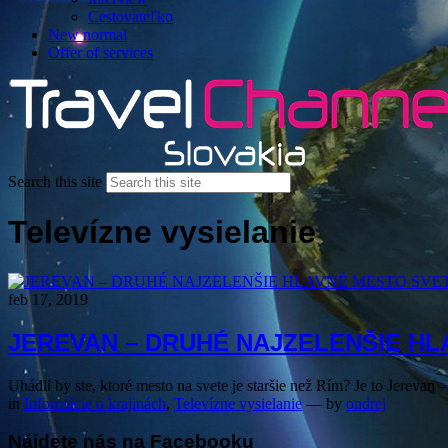
Cestovateľko
New normal
Offer of services
Search this site
Televízne vysielanie
feb 17, 2019
JEREVAN – DRUHÉ NAJZELENŠIE HL
Uhádli by ste, ktoré mesto na svete je staršie než Rím? Je to Jerevan –
in
Informácie o krajinách
,
Televízne vysielanie
— by
ondrej
Nájdete nás na Facebooku