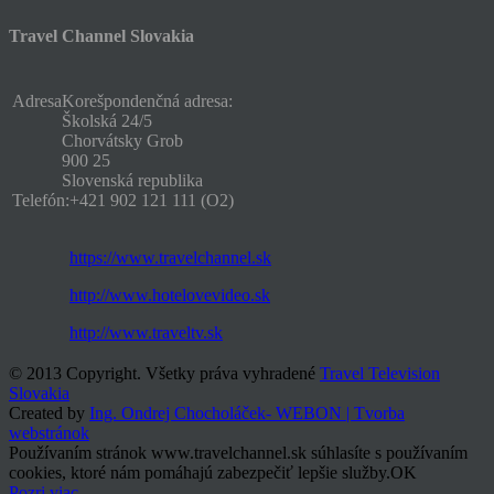
Travel Channel Slovakia
Adresa
Korešpondenčná adresa:
Školská 24/5
Chorvátsky Grob
900 25
Slovenská republika
Telefón:
+421 902 121 111 (O2)
https://www.travelchannel.sk
http://www.hotelovevideo.sk
http://www.traveltv.sk
© 2013 Copyright. Všetky práva vyhradené
Travel Television
Slovakia
Created by
Ing. Ondrej Chocholáček- WEBON | Tvorba
webstránok
Používaním stránok www.travelchannel.sk súhlasíte s používaním
cookies, ktoré nám pomáhajú zabezpečiť lepšie služby.
OK
Pozri viac