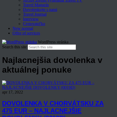
Archív živého vysielania Travel TV
Travel Magazín
Dovolenkujte s nami
Travel Journal
Interview
Cestovateľko
New normal
Offer of services
WordPress stránka
Search this site
Najlacnejšia dovolenka v
aktuálnej ponuke
apr 17, 2022
DOVOLENKA V CHORVÁTSKU ZA
475 EUR – NAJLACNEJŠIE