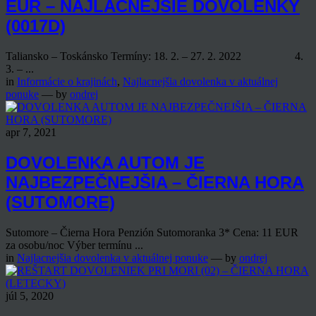
EUR – NAJLACNEJŠIE DOVOLENKY
(0017D)
Taliansko – Toskánsko Termíny: 18. 2. – 27. 2. 2022 4.
3. – ...
in
Informácie o krajinách
,
Najlacnejšia dovolenka v aktuálnej
ponuke
— by
ondrej
apr 7, 2021
DOVOLENKA AUTOM JE
NAJBEZPEČNEJŠIA – ČIERNA HORA
(SUTOMORE)
Sutomore – Čierna Hora Penzión Sutomoranka 3* Cena: 11 EUR
za osobu/noc Výber termínu ...
in
Najlacnejšia dovolenka v aktuálnej ponuke
— by
ondrej
júl 5, 2020