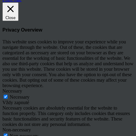
Close
Privacy Overview
This website uses cookies to improve your experience while you
navigate through the website. Out of these, the cookies that are
categorized as necessary are stored on your browser as they are
essential for the working of basic functionalities of the website. We
also use third-party cookies that help us analyze and understand how
you use this website. These cookies will be stored in your browser
only with your consent. You also have the option to opt-out of these
cookies. But opting out of some of these cookies may affect your
browsing experience.
Necessary
Necessary
Vždy zapnuté
Necessary cookies are absolutely essential for the website to
function properly. This category only includes cookies that ensures
basic functionalities and security features of the website. These
cookies do not store any personal information.
Non-necessary
Non-necessary