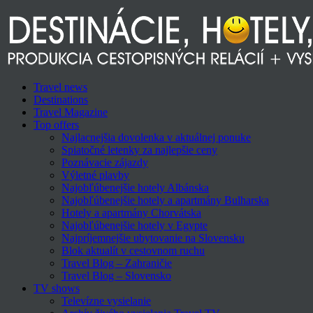
Travel news
Destinations
Travel Magazine
Top offers
Najlacnejšia dovolenka v aktuálnej ponuke
Spiatočné letenky za najlepšie ceny
Poznávacie zájazdy
Výletné plavby
Najobľúbenejšie hotely Albánska
Najobľúbenejšie hotely a apartmány Bulharska
Hotely a apartmány Chorvátska
Najobľúbenejšie hotely v Egypte
Najpríjemnejšie ubytovanie na Slovensku
Blok aktualít v cestovnom ruchu
Travel Blog – Zahraničie
Travel Blog – Slovensko
TV shows
Televízne vysielanie