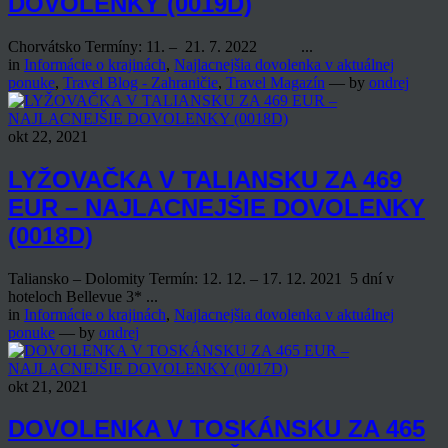
DOVOLENKY (0019D)
Chorvátsko Termíny: 11. – 21. 7. 2022 ...
in
Informácie o krajinách
,
Najlacnejšia dovolenka v aktuálnej
ponuke
,
Travel Blog - Zahraničie
,
Travel Magazín
— by
ondrej
okt 22, 2021
LYŽOVAČKA V TALIANSKU ZA 469
EUR – NAJLACNEJŠIE DOVOLENKY
(0018D)
Taliansko – Dolomity Termín: 12. 12. – 17. 12. 2021 5 dní v
hoteloch Bellevue 3* ...
in
Informácie o krajinách
,
Najlacnejšia dovolenka v aktuálnej
ponuke
— by
ondrej
okt 21, 2021
DOVOLENKA V TOSKÁNSKU ZA 465