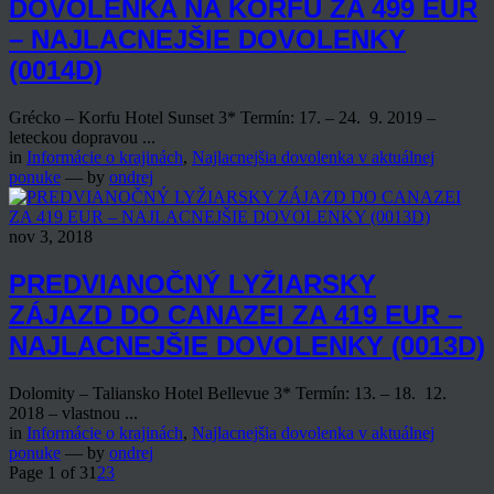
DOVOLENKA NA KORFU ZA 499 EUR
– NAJLACNEJŠIE DOVOLENKY
(0014D)
Grécko – Korfu Hotel Sunset 3* Termín: 17. – 24. 9. 2019 –
leteckou dopravou ...
in
Informácie o krajinách
,
Najlacnejšia dovolenka v aktuálnej
ponuke
— by
ondrej
nov 3, 2018
PREDVIANOČNÝ LYŽIARSKY
ZÁJAZD DO CANAZEI ZA 419 EUR –
NAJLACNEJŠIE DOVOLENKY (0013D)
Dolomity – Taliansko Hotel Bellevue 3* Termín: 13. – 18. 12.
2018 – vlastnou ...
in
Informácie o krajinách
,
Najlacnejšia dovolenka v aktuálnej
ponuke
— by
ondrej
Page 1 of 3
1
2
3