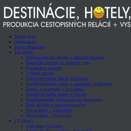
Travel news
Destinations
Travel Magazine
Top offers
Najlacnejšia dovolenka v aktuálnej ponuke
Spiatočné letenky za najlepšie ceny
Poznávacie zájazdy
Výletné plavby
Najobľúbenejšie hotely Albánska
Najobľúbenejšie hotely a apartmány Bulharska
Hotely a apartmány Chorvátska
Najobľúbenejšie hotely v Egypte
Najpríjemnejšie ubytovanie na Slovensku
Blok aktualít v cestovnom ruchu
Travel Blog – Zahraničie
Travel Blog – Slovensko
TV shows
Televízne vysielanie