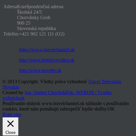
Adresa
Korešpondenčná adresa:
Školská 24/5
Chorvátsky Grob
900 25
Slovenská republika
Telefón:
+421 902 121 111 (O2)
https://www.travelchannel.sk
http://www.hotelovevideo.sk
http://www.traveltv.sk
© 2013 Copyright. Všetky práva vyhradené
Travel Television
Slovakia
Created by
Ing. Ondrej Chocholáček- WEBON | Tvorba
webstránok
Používaním stránok www.travelchannel.sk súhlasíte s používaním
cookies, ktoré nám pomáhajú zabezpečiť lepšie služby.
OK
Pozri viac
Close