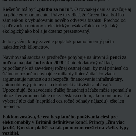
Riešením má byť
„platba za míľu“
. O rovnakej dani sa uvažuje aj
na pôde europarlamentu. Práve tu vidieť, že Green Deal bol iba
zámienkou k vybudovaniu nového odvetvia biznisu. Prechod od
spaľovacích motorov k elektrickým však zďaleka nie je taký
ekologický ako bol a je doteraz prezentovaný.
Je to systém, ktorý zavedie poplatok priamo úmerný počtu
najazdených kilometrov.
Navrhovaná sadzba sa predbežne pohybuje na úrovni
3 pencí za
míľu
a má platiť
od roku 2028
. Tento dodatočný náklad,
pripočítaný k už zavedenej ročnej cestnej dani, by mal priniesť do
štátneho rozpočtu chýbajúce miliardy libier.Zatiaľ čo vláda
argumentuje nutnosťou zabezpečiť financovanie infraštruktúry,
automobilový priemysel a ekologickí aktivisti sa obávajú.
Upozorňujú, že zavedenie ďalšej finančnej záťaže môže spomaliť a
ohroziť environmentálne ciele. Diskusia o tom, ako monitorovať a
vyberať túto daň (napríklad cez ročné odhady nájazdu), ešte len
prebieha.
Faktom zostáva, že éra bezplatného používania ciest pre
elektromobily v Británii definitívne končí. Princíp „čím viac
jazdíš, tým viac platíš“ sa tak po novom rozšíri na všetky typy
vozidiel.