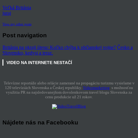
Veľká Británia
juraj
View my other posts
Post navigation
Británia na okraji útesu: Koľko chýba k občianskej vojne?
Česko a
Slovensko, kedysi a teraz.
VIDEO NA INTERNETE NESTAČÍ
Televízne reportáže alebo relácie zamerané na propagáciu turizmu vysielame v
120 televíziách Slovenska a Českej republiky.
Videomarketing
s možnosťou
využitia PR na najsledovanejšom dovolenkovom travel blogu Slovenska za
cenu produkcie už 21 rokov.
Nájdete nás na Facebooku