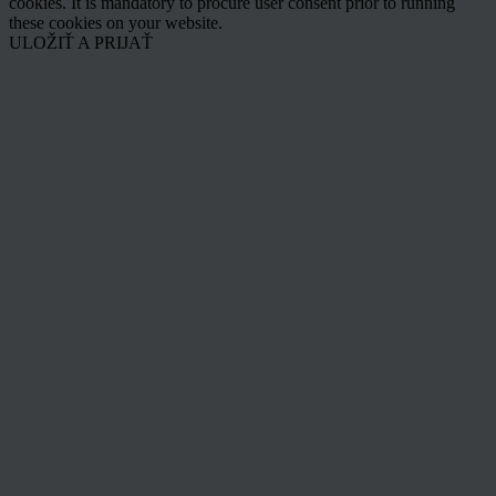
cookies. It is mandatory to procure user consent prior to running
these cookies on your website.
ULOŽIŤ A PRIJAŤ