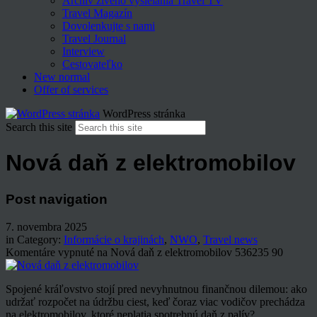
Archív živého vysielania Travel TV
Travel Magazín
Dovolenkujte s nami
Travel Journal
Interview
Cestovateľko
New normal
Offer of services
WordPress stránka
Search this site
Nová daň z elektromobilov
Post navigation
7. novembra 2025
in Category:
Informácie o krajinách
,
NWO
,
Travel news
Komentáre vypnuté
na Nová daň z elektromobilov
536235
90
Spojené kráľovstvo stojí pred nevyhnutnou finančnou dilemou: ako
udržať rozpočet na údržbu ciest, keď čoraz viac vodičov prechádza
na elektromobilov, ktoré neplatia spotrebnú daň z palív?