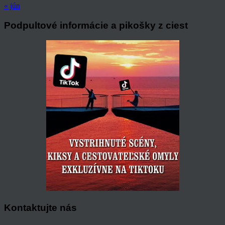
« jún
Podpultové informácie a pikošky z ciest
Kontaktujte nás