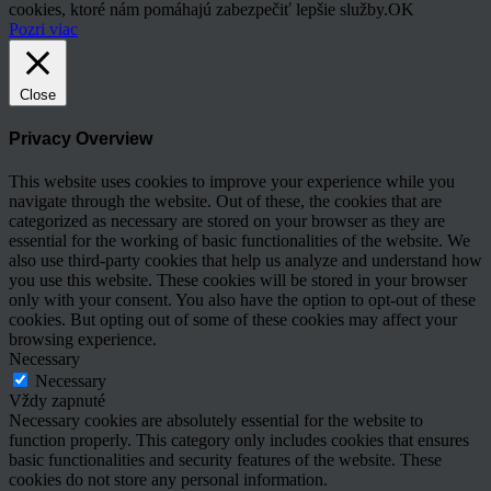
cookies, ktoré nám pomáhajú zabezpečiť lepšie služby.
OK
Pozri viac
Close
Privacy Overview
This website uses cookies to improve your experience while you
navigate through the website. Out of these, the cookies that are
categorized as necessary are stored on your browser as they are
essential for the working of basic functionalities of the website. We
also use third-party cookies that help us analyze and understand how
you use this website. These cookies will be stored in your browser
only with your consent. You also have the option to opt-out of these
cookies. But opting out of some of these cookies may affect your
browsing experience.
Necessary
Necessary
Vždy zapnuté
Necessary cookies are absolutely essential for the website to
function properly. This category only includes cookies that ensures
basic functionalities and security features of the website. These
cookies do not store any personal information.