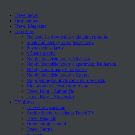
Travel news
Destinations
Travel Magazine
Top offers
Najlacnejšia dovolenka v aktuálnej ponuke
Spiatočné letenky za najlepšie ceny
Poznávacie zájazdy
Výletné plavby
Najobľúbenejšie hotely Albánska
Najobľúbenejšie hotely a apartmány Bulharska
Hotely a apartmány Chorvátska
Najobľúbenejšie hotely v Egypte
Najpríjemnejšie ubytovanie na Slovensku
Blok aktualít v cestovnom ruchu
Travel Blog – Zahraničie
Travel Blog – Slovensko
TV shows
Televízne vysielanie
Archív živého vysielania Travel TV
Travel Magazín
Dovolenkujte s nami
Travel Journal
Interview