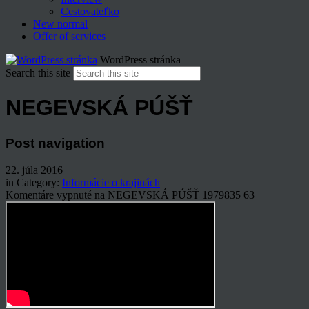
Cestovateľko
New normal
Offer of services
WordPress stránka
Search this site
NEGEVSKÁ PÚŠŤ
Post navigation
22. júla 2016
in Category:
Informácie o krajinách
Komentáre vypnuté
na NEGEVSKÁ PÚŠŤ
1979835
63