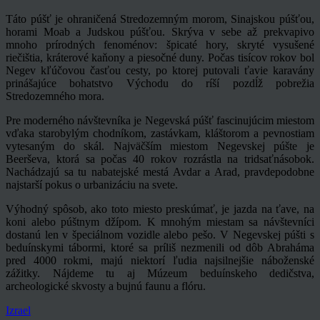
Táto púšť je ohraničená Stredozemným morom, Sinajskou púšťou,
horami Moab a Judskou púšťou. Skrýva v sebe až prekvapivo
mnoho prírodných fenoménov: špicaté hory, skryté vysušené
riečištia, kráterové kaňony a piesočné duny. Počas tisícov rokov bol
Negev kľúčovou časťou cesty, po ktorej putovali ťavie karavány
prinášajúce bohatstvo Východu do ríší pozdĺž pobrežia
Stredozemného mora.
Pre moderného návštevníka je Negevská púšť fascinujúcim miestom
vďaka starobylým chodníkom, zastávkam, kláštorom a pevnostiam
vytesaným do skál. Najväčším miestom Negevskej púšte je
Beerševa, ktorá sa počas 40 rokov rozrástla na tridsaťnásobok.
Nachádzajú sa tu nabatejské mestá Avdar a Arad, pravdepodobne
najstarší pokus o urbanizáciu na svete.
Výhodný spôsob, ako toto miesto preskúmať, je jazda na ťave, na
koni alebo púštnym džípom. K mnohým miestam sa návštevníci
dostanú len v špeciálnom vozidle alebo pešo. V Negevskej púšti s
beduínskymi tábormi, ktoré sa príliš nezmenili od dôb Abraháma
pred 4000 rokmi, majú niektorí ľudia najsilnejšie náboženské
zážitky. Nájdeme tu aj Múzeum beduínskeho dedičstva,
archeologické skvosty a bujnú faunu a flóru.
Izrael