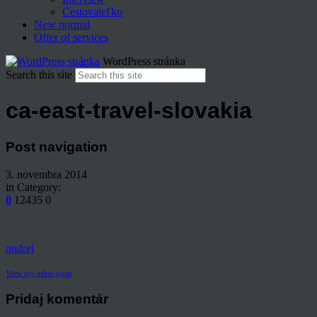
Cestovateľko
New normal
Offer of services
WordPress stránka
Search this site
ca-east-travel-slovakia
Post navigation
3. novembra 2014
in Category:
0
12435
0
ondrej
View my other posts
Pridaj komentár