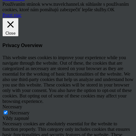
Používaním stránok www.travelchannel.sk súhlasíte s používaním
cookies, ktoré nám pomáhajú zabezpečiť lepšie služby.
OK
Pozri viac
Close
Privacy Overview
This website uses cookies to improve your experience while you
navigate through the website. Out of these, the cookies that are
categorized as necessary are stored on your browser as they are
essential for the working of basic functionalities of the website. We
also use third-party cookies that help us analyze and understand how
you use this website. These cookies will be stored in your browser
only with your consent. You also have the option to opt-out of these
cookies. But opting out of some of these cookies may affect your
browsing experience.
Necessary
Necessary
Vždy zapnuté
Necessary cookies are absolutely essential for the website to
function properly. This category only includes cookies that ensures
basic functionalities and security features of the website. These