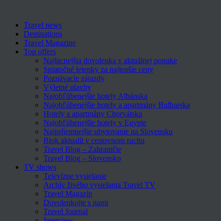
Travel news
Destinations
Travel Magazine
Top offers
Najlacnejšia dovolenka v aktuálnej ponuke
Spiatočné letenky za najlepšie ceny
Poznávacie zájazdy
Výletné plavby
Najobľúbenejšie hotely Albánska
Najobľúbenejšie hotely a apartmány Bulharska
Hotely a apartmány Chorvátska
Najobľúbenejšie hotely v Egypte
Najpríjemnejšie ubytovanie na Slovensku
Blok aktualít v cestovnom ruchu
Travel Blog – Zahraničie
Travel Blog – Slovensko
TV shows
Televízne vysielanie
Archív živého vysielania Travel TV
Travel Magazín
Dovolenkujte s nami
Travel Journal
Interview