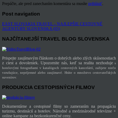
Prepáčte, ale pred zanechaním komentára sa musíte
prihlásiť
.
Post navigation
EAST SLOVAKIA TRAVEL – NAJLEPŠIE CESTOVNÉ
AGENTÚRY SLOVENSKA (05)
NAJČÍTANEJŠÍ TRAVEL BLOG SLOVENSKA
Prispejte zaujímavým článkom o dobrých alebo zlých skúsenostiach
z ciest a dovoleniek. Upozornite nás, keď sa realita nezhoduje
s
hotelovými fotografiami v katalógoch cestovných kancelárií, zažijete niečo
vzrušujúce, nepríjemné alebo zaujímavé. Hráte o množstvo cestovateľských
suvenírov.
PRODUKCIA CESTOPISNÝCH FILMOV
Dokumentárne a cestopisné filmy so zameraním na propagáciu
turizmu, destinácií a hotelov. Národné a medzinárodné televízne +
online kampane za bezkonkurenčné ceny.