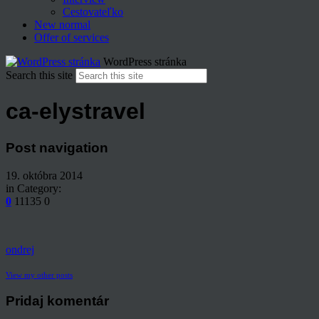
Cestovateľko
New normal
Offer of services
WordPress stránka
Search this site
ca-elystravel
Post navigation
19. októbra 2014
in Category:
0
11135
0
ondrej
View my other posts
Pridaj komentár