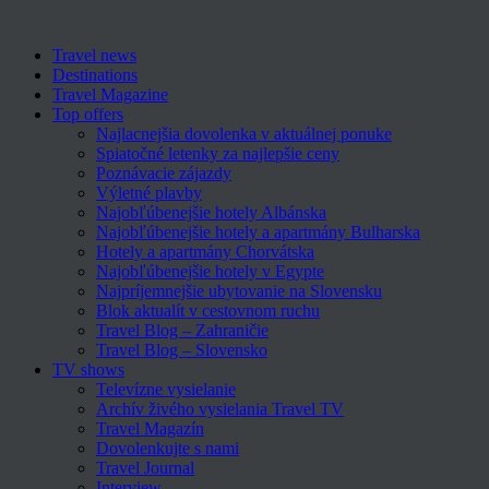
Travel news
Destinations
Travel Magazine
Top offers
Najlacnejšia dovolenka v aktuálnej ponuke
Spiatočné letenky za najlepšie ceny
Poznávacie zájazdy
Výletné plavby
Najobľúbenejšie hotely Albánska
Najobľúbenejšie hotely a apartmány Bulharska
Hotely a apartmány Chorvátska
Najobľúbenejšie hotely v Egypte
Najpríjemnejšie ubytovanie na Slovensku
Blok aktualít v cestovnom ruchu
Travel Blog – Zahraničie
Travel Blog – Slovensko
TV shows
Televízne vysielanie
Archív živého vysielania Travel TV
Travel Magazín
Dovolenkujte s nami
Travel Journal
Interview