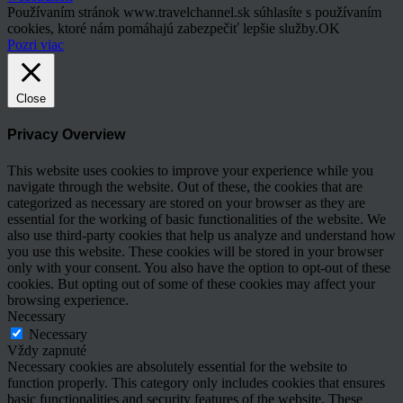
Používaním stránok www.travelchannel.sk súhlasíte s používaním
cookies, ktoré nám pomáhajú zabezpečiť lepšie služby.
OK
Pozri viac
Close
Privacy Overview
This website uses cookies to improve your experience while you
navigate through the website. Out of these, the cookies that are
categorized as necessary are stored on your browser as they are
essential for the working of basic functionalities of the website. We
also use third-party cookies that help us analyze and understand how
you use this website. These cookies will be stored in your browser
only with your consent. You also have the option to opt-out of these
cookies. But opting out of some of these cookies may affect your
browsing experience.
Necessary
Necessary
Vždy zapnuté
Necessary cookies are absolutely essential for the website to
function properly. This category only includes cookies that ensures
basic functionalities and security features of the website. These