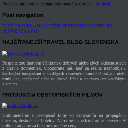
Prepáčte, ale pred zanechaním komentára sa musíte
prihlásiť
.
Post navigation
ELYS TRAVEL – NAJLEPŠIE CESTOVNÉ AGENTÚRY
SLOVENSKA (03)
NAJČÍTANEJŠÍ TRAVEL BLOG SLOVENSKA
Prispejte zaujímavým článkom o dobrých alebo zlých skúsenostiach
z ciest a dovoleniek. Upozornite nás, keď sa realita nezhoduje
s
hotelovými fotografiami v katalógoch cestovných kancelárií, zažijete niečo
vzrušujúce, nepríjemné alebo zaujímavé. Hráte o množstvo cestovateľských
suvenírov.
PRODUKCIA CESTOPISNÝCH FILMOV
Dokumentárne a cestopisné filmy so zameraním na propagáciu
turizmu, destinácií a hotelov. Národné a medzinárodné televízne +
online kampane za bezkonkurenčné ceny.