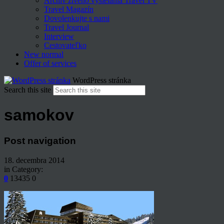
Archív živého vysielania Travel TV
Travel Magazín
Dovolenkujte s nami
Travel Journal
Interview
Cestovateľko
New normal
Offer of services
WordPress stránka
Search this site
samokov
Post navigation
18. decembra 2014
in Category:
0
13435
0