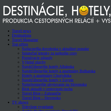
Travel news
Destinations
Travel Magazine
Top offers
Najlacnejšia dovolenka v aktuálnej ponuke
Spiatočné letenky za najlepšie ceny
Poznávacie zájazdy
Výletné plavby
Najobľúbenejšie hotely Albánska
Najobľúbenejšie hotely a apartmány Bulharska
Hotely a apartmány Chorvátska
Najobľúbenejšie hotely v Egypte
Najpríjemnejšie ubytovanie na Slovensku
Blok aktualít v cestovnom ruchu
Travel Blog – Zahraničie
Travel Blog – Slovensko
TV shows
Televízne vysielanie