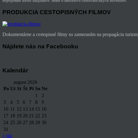
nepríjemné alebo zaujímavé. Hráte o množstvo cestovateľských suvenírov.
PRODUKCIA CESTOPISNÝCH FILMOV
Dokumentárne a cestopisné filmy so zameraním na propagáciu turizmu
Nájdete nás na Facebooku
Kalendár
august 2026
Po
Ut
St
Št
Pi
So
Ne
1
2
3
4
5
6
7
8
9
10
11
12
13
14
15
16
17
18
19
20
21
22
23
24
25
26
27
28
29
30
31
« jún