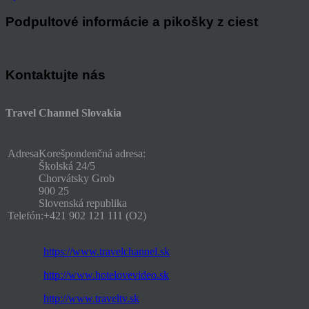
Podpultové informácie a pikošky z ciest
Kontaktujte nás
Travel Channel Slovakia
Adresa
Korešpondenčná adresa:
Školská 24/5
Chorvátsky Grob
900 25
Slovenská republika
Telefón:
+421 902 121 111 (O2)
https://www.travelchannel.sk
http://www.hotelovevideo.sk
http://www.traveltv.sk