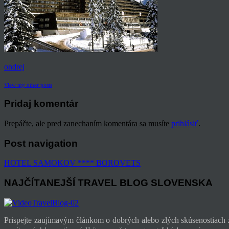
ondrej
View my other posts
Pridaj komentár
Prepáčte, ale pred zanechaním komentára sa musíte
prihlásiť
.
Post navigation
HOTEL SAMOKOV **** BOROVETS
NAJČÍTANEJŠÍ TRAVEL BLOG SLOVENSKA
Prispejte zaujímavým článkom o dobrých alebo zlých skúsenostiach z