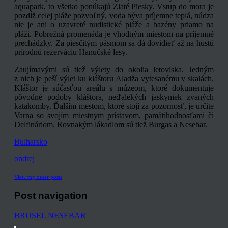
aquapark, to všetko ponúkajú Zlaté Piesky. Vstup do mora je
pozdĺž celej pláže pozvoľný, voda býva príjemne teplá, núdza
nie je ani o uzavreté nudistické pláže a bazény priamo na
pláži. Pobrežná promenáda je vhodným miestom na príjemné
prechádzky. Za piesčitým pásmom sa dá dovidieť až na hustú
prírodnú rezerváciu Hanučské lesy.
Zaujímavými sú tiež výlety do okolia letoviska. Jedným
z nich je peší výlet ku kláštoru Aladža vytesanému v skalách.
Kláštor je súčasťou areálu s múzeom, ktoré dokumentuje
pôvodné podoby kláštora, neďalekých jaskyniek zvaných
katakomby. Ďalším mestom, ktoré stojí za pozornosť, je určite
Varna so svojím miestnym prístavom, pamätihodnosťami či
Delfináriom. Rovnakým lákadlom sú tiež Burgas a Nesebar.
Bulharsko
ondrej
View my other posts
Post navigation
BRUSEL
NESEBAR