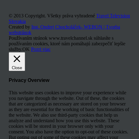
© 2013 Copyright. Všetky práva vyhradené
Travel Television
Slovakia
Created by
Ing. Ondrej Chocholáček- WEBON | Tvorba
webstránok
Používaním stránok www.travelchannel.sk súhlasíte s
používaním cookies, ktoré nám pomáhajú zabezpečiť lepšie
služby.
OK
Pozri viac
Close
Privacy Overview
This website uses cookies to improve your experience while
you navigate through the website. Out of these, the cookies
that are categorized as necessary are stored on your browser
as they are essential for the working of basic functionalities of
the website. We also use third-party cookies that help us
analyze and understand how you use this website. These
cookies will be stored in your browser only with your
consent. You also have the option to opt-out of these cookies.
But opting out of some of these cookies may affect your