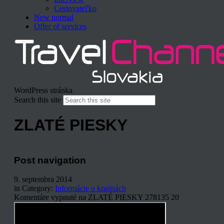
Cestovateľko
New normal
Offer of services
WordPress stránka
Search this site
ZLATÉ PIESKY
Post navigation
9. septembra 2014
in Category:
Informácie o krajinách
Komentáre vypnuté
na ZLATÉ PIESKY
278135
20