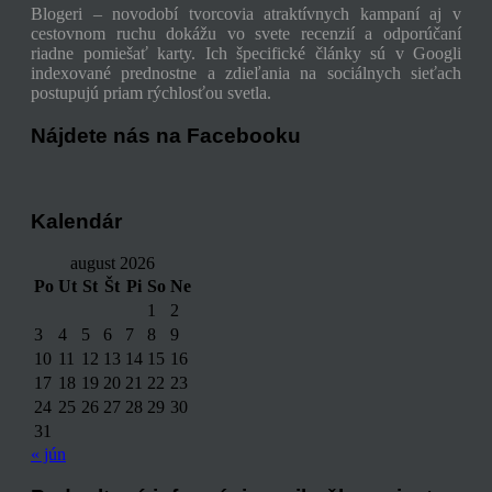
Blogeri – novodobí tvorcovia atraktívnych kampaní aj v
cestovnom ruchu dokážu vo svete recenzií a odporúčaní
riadne pomiešať karty. Ich špecifické články sú v Googli
indexované prednostne a zdieľania na sociálnych sieťach
postupujú priam rýchlosťou svetla.
Nájdete nás na Facebooku
Kalendár
august 2026
Po
Ut
St
Št
Pi
So
Ne
1
2
3
4
5
6
7
8
9
10
11
12
13
14
15
16
17
18
19
20
21
22
23
24
25
26
27
28
29
30
31
« jún