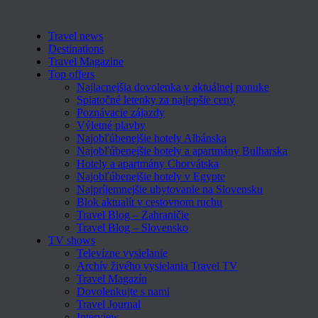
Travel news
Destinations
Travel Magazine
Top offers
Najlacnejšia dovolenka v aktuálnej ponuke
Spiatočné letenky za najlepšie ceny
Poznávacie zájazdy
Výletné plavby
Najobľúbenejšie hotely Albánska
Najobľúbenejšie hotely a apartmány Bulharska
Hotely a apartmány Chorvátska
Najobľúbenejšie hotely v Egypte
Najpríjemnejšie ubytovanie na Slovensku
Blok aktualít v cestovnom ruchu
Travel Blog – Zahraničie
Travel Blog – Slovensko
TV shows
Televízne vysielanie
Archív živého vysielania Travel TV
Travel Magazín
Dovolenkujte s nami
Travel Journal
Interview