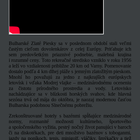
Bulharské Zlaté Piesky sa v poslednom období stali veľmi
častým cieľom dovolenkárov z celej Európy. Priťahuje ich
sem predovšetkým priaznivé podnebie, malebná krajina
i rozumné ceny. Toto rekreačné stredisko vzniklo v roku 1956
a leží vo vzdialenosti približne 20 km od Varny. Pomenovanie
dostalo podľa 4 km dlhej pláže s jemným zlatožltým pieskom.
Mnohí ho považujú za jedno z najkrajších európskych
letovísk i vďaka Modrej vlajke – medzinárodnému oceneniu
za čistotu prírodného prostredia a vody. Letovisko
nachádzajúce sa v blízkosti horských svahov, kde hlavná
sezóna trvá od mája do októbra, je naozaj modernou časťou
Bulharska podobnou Slnečnému pobrežiu.
Zrekonštruované hotely s bazénmi spĺňajúce medzinárodné
normy, rozmanité možnosti kultúrneho, športového
a spoločenského vyžitia, pestrý nočný život panujúci v baroch
či na diskotékach, pre deti množstvo bazénov s toboganmi,
jazdy na poníkoch, tenis, minigolf, vláčiky, šmýkačky a tiež