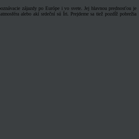
oznávacie zájazdy po Európe i vo svete. Jej hlavnou prednosťou je
 atmosféra alebo akí srdeční sú Íri. Prejdeme sa tiež pozdĺž pobrežia