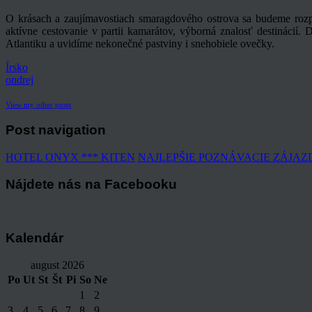
O krásach a zaujímavostiach smaragdového ostrova sa budeme rozpr
aktívne cestovanie v partii kamarátov, výborná znalosť destinácií. D
Atlantiku a uvidíme nekonečné pastviny i snehobiele ovečky.
Írsko
ondrej
View my other posts
Post navigation
HOTEL ONYX *** KITEN
NAJLEPŠIE POZNÁVACIE ZÁJAZD
Nájdete nás na Facebooku
Kalendár
august 2026
Po
Ut
St
Št
Pi
So
Ne
1
2
3
4
5
6
7
8
9