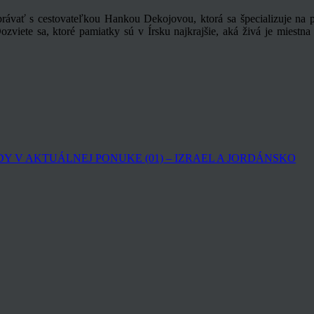
ávať s cestovateľkou Hankou Dekojovou, ktorá sa špecializuje na p
ozviete sa, ktoré pamiatky sú v Írsku najkrajšie, aká živá je miestna
Y V AKTUÁLNEJ PONUKE (01) – IZRAEL A JORDÁNSKO