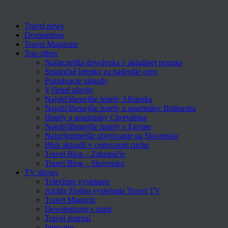
Travel news
Destinations
Travel Magazine
Top offers
Najlacnejšia dovolenka v aktuálnej ponuke
Spiatočné letenky za najlepšie ceny
Poznávacie zájazdy
Výletné plavby
Najobľúbenejšie hotely Albánska
Najobľúbenejšie hotely a apartmány Bulharska
Hotely a apartmány Chorvátska
Najobľúbenejšie hotely v Egypte
Najpríjemnejšie ubytovanie na Slovensku
Blok aktualít v cestovnom ruchu
Travel Blog – Zahraničie
Travel Blog – Slovensko
TV shows
Televízne vysielanie
Archív živého vysielania Travel TV
Travel Magazín
Dovolenkujte s nami
Travel Journal
Interview