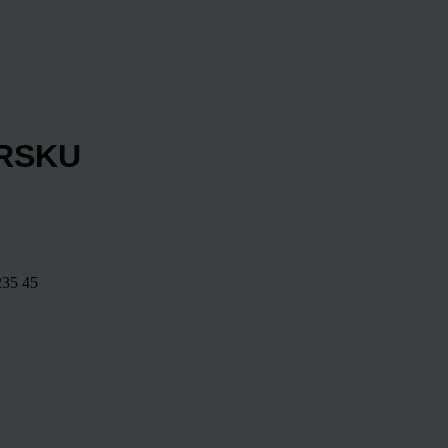
ÍRSKU
235
45