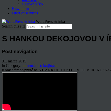
Cestovateľko
New normal
Offer of services
WordPress stránka
Search this site
S HANKOU DEKOJOVOU V 
Post navigation
31. marca 2015
in Category:
Informácie o krajinách
Komentáre vypnuté
na S HANKOU DEKOJOVOU V ÍRSKU
924