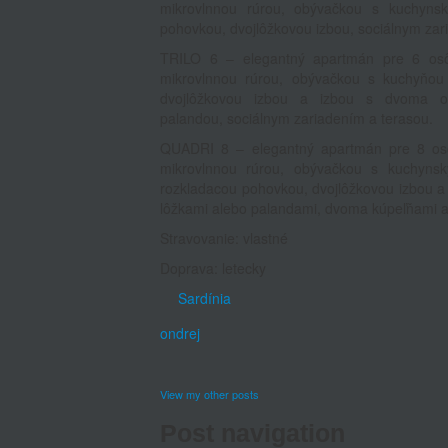
mikrovlnnou rúrou, obývačkou s kuchyns
pohovkou, dvojlôžkovou izbou, sociálnym zar
TRILO 6 – elegantný apartmán pre 6 osôb
mikrovlnnou rúrou, obývačkou s kuchyňou
dvojlôžkovou izbou a izbou s dvoma o
palandou, sociálnym zariadením a terasou.
QUADRI 8 – elegantný apartmán pre 8 osôb
mikrovlnnou rúrou, obývačkou s kuchyns
rozkladacou pohovkou, dvojlôžkovou izbou 
lôžkami alebo palandami, dvoma kúpeľňami a
Stravovanie: vlastné
Doprava: letecky
Sardínia
ondrej
View my other posts
Post navigation