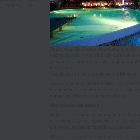
2395235
80
Rezidencia Ea Bianca pozostáva z niekoľk
nachádzajú asi 1 km od pláže Cala dei Gin
zeleňou a z terás sa naskytá nádherný pohľ
Maddalena.
Vzdialenosť od mora predstavuje 1 kilometer.
Služby: 2 bazény, detské ihrisko, spoločenská
fi s pripojením v okolí recepcie, bar, reštau
domáci miláčikovia za príplatok 30 eur.
Ubytovanie: rezidencia
MONO 2 – elegantný apartmán pre 2 osoby
mikrovlnnou rúrou, obývačkou s kuchyns
pohovkou, sociálnym zariadením a terasou.
BILO 4 – elegantný apartmán pre 4 osoby