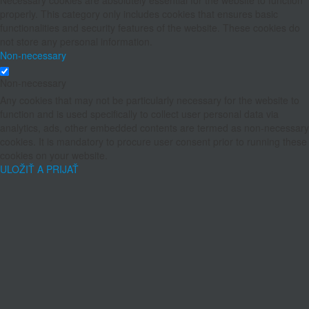
properly. This category only includes cookies that ensures basic
functionalities and security features of the website. These cookies do
not store any personal information.
Non-necessary
Non-necessary
Any cookies that may not be particularly necessary for the website to
function and is used specifically to collect user personal data via
analytics, ads, other embedded contents are termed as non-necessary
cookies. It is mandatory to procure user consent prior to running these
cookies on your website.
ULOŽIŤ A PRIJAŤ