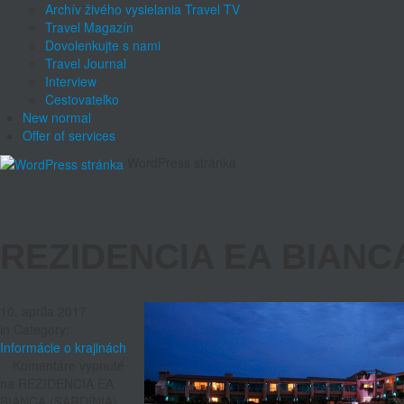
Archív živého vysielania Travel TV
Travel Magazín
Dovolenkujte s nami
Travel Journal
Interview
Cestovateľko
New normal
Offer of services
WordPress stránka
REZIDENCIA EA BIANCA
10. apríla 2017
in Category:
Informácie o krajinách
Komentáre vypnuté
na REZIDENCIA EA
BIANCA (SARDÍNIA)