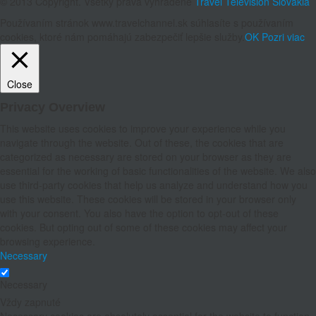
© 2013 Copyright. Všetky práva vyhradené
Travel Television Slovakia
Používaním stránok www.travelchannel.sk súhlasíte s používaním
cookies, ktoré nám pomáhajú zabezpečiť lepšie služby.
OK
Pozri viac
Close
Privacy Overview
This website uses cookies to improve your experience while you
navigate through the website. Out of these, the cookies that are
categorized as necessary are stored on your browser as they are
essential for the working of basic functionalities of the website. We also
use third-party cookies that help us analyze and understand how you
use this website. These cookies will be stored in your browser only
with your consent. You also have the option to opt-out of these
cookies. But opting out of some of these cookies may affect your
browsing experience.
Necessary
Necessary
Vždy zapnuté
Necessary cookies are absolutely essential for the website to function