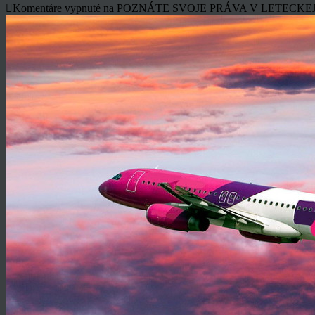
Komentáre vypnuté
na POZNÁTE SVOJE PRÁVA V LETECKE