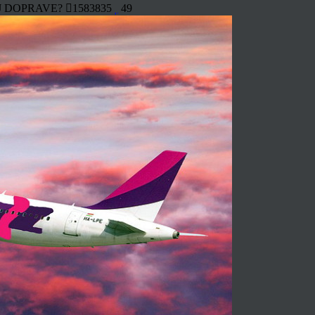
J DOPRAVE?
1583835
49