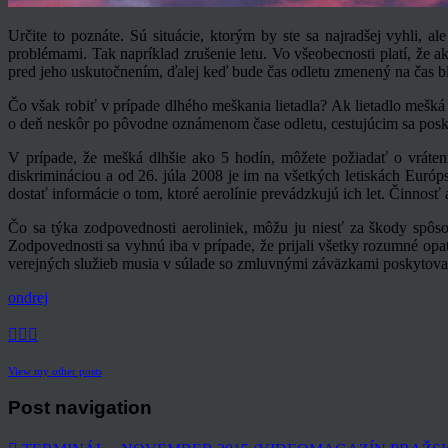
Určite to poznáte. Sú situácie, ktorým by ste sa najradšej vyhli, 
problémami. Tak napríklad zrušenie letu. Vo všeobecnosti platí, že a
pred jeho uskutočnením, ďalej keď bude čas odletu zmenený na čas bl
Čo však robiť v prípade dlhého meškania lietadla? Ak lietadlo mešká 
o deň neskôr po pôvodne oznámenom čase odletu, cestujúcim sa poskyt
V prípade, že mešká dlhšie ako 5 hodín, môžete požiadať o vráten
diskrimináciou a od 26. júla 2008 je im na všetkých letiskách Európ
dostať informácie o tom, ktoré aerolínie prevádzkujú ich let. Činnos
Čo sa týka zodpovednosti aeroliniek, môžu ju niesť za škody spôs
Zodpovednosti sa vyhnú iba v prípade, že prijali všetky rozumné opat
verejných služieb musia v súlade so zmluvnými záväzkami poskytovať
ondrej
View my other posts
Post navigation