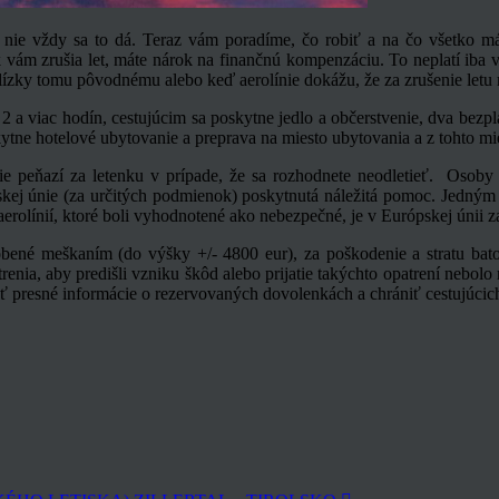
ale nie vždy sa to dá. Teraz vám poradíme, čo robiť a na čo všetko má
k vám zrušia let, máte nárok na finančnú kompenzáciu. To neplatí iba v
ízky tomu pôvodnému alebo keď aerolínie dokážu, že za zrušenie letu m
2 a viac hodín, cestujúcim sa poskytne jedlo a občerstvenie, dva bezpla
ne hotelové ubytovanie a preprava na miesto ubytovania a z tohto mies
ie peňazí za letenku v prípade, že sa rozhodnete neodletieť. Osoby 
skej únie (za určitých podmienok) poskytnutá náležitá pomoc. Jedným z
ť aerolínií, ktoré boli vyhodnotené ako nebezpečné, je v Európskej únii
obené meškaním (do výšky +/- 4800 eur), za poškodenie a stratu bato
renia, aby predišli vzniku škôd alebo prijatie takýchto opatrení nebol
 presné informácie o rezervovaných dovolenkách a chrániť cestujúcich 