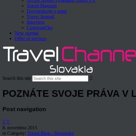
Archív živého vysielania Travel TV
Travel Magazín
Dovolenkujte s nami
Travel Journal
Interview
Cestovateľko
New normal
Offer of services
Search this site
POZNÁTE SVOJE PRÁVA V 
Post navigation
8. novembra 2015
in Category:
Travel Blog - Slovensko