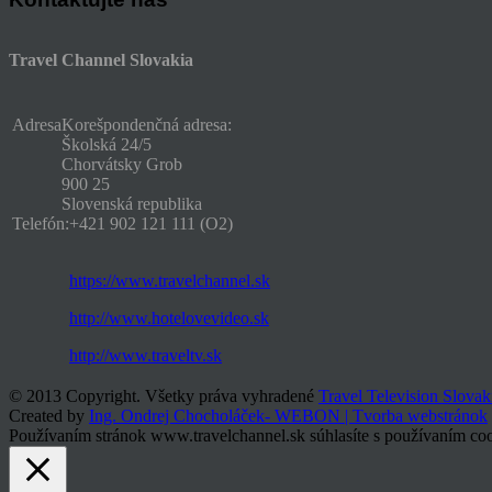
Travel Channel Slovakia
Adresa
Korešpondenčná adresa:
Školská 24/5
Chorvátsky Grob
900 25
Slovenská republika
Telefón:
+421 902 121 111 (O2)
https://www.travelchannel.sk
http://www.hotelovevideo.sk
http://www.traveltv.sk
© 2013 Copyright. Všetky práva vyhradené
Travel Television Slovak
Created by
Ing. Ondrej Chocholáček- WEBON | Tvorba webstránok
Používaním stránok www.travelchannel.sk súhlasíte s používaním coo