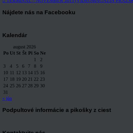
TERMINÁL – NOVEMBER 2015 (VIDEOMAGAZÍN PRAŽS
Nájdete nás na Facebooku
Kalendár
august 2026
Po
Ut
St
Št
Pi
So
Ne
1
2
3
4
5
6
7
8
9
10
11
12
13
14
15
16
17
18
19
20
21
22
23
24
25
26
27
28
29
30
31
« jún
Podpultové informácie a pikošky z ciest
Kontaktujte nás