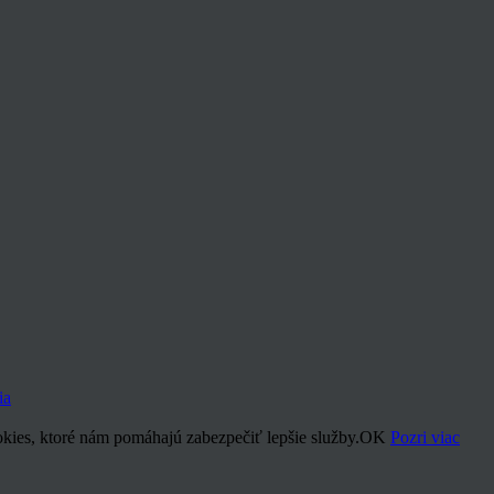
ia
kies, ktoré nám pomáhajú zabezpečiť lepšie služby.
OK
Pozri viac