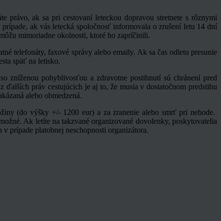
te právo, ak sa pri cestovaní leteckou dopravou stretnete s rôznymi
 prípade, ak vás letecká spoločnosť informovala o zrušení letu 14 dní
ôžu mimoriadne okolnosti, ktoré ho zapríčinili.
tné telefonáty, faxové správy alebo emaily. Ak sa čas odletu presunie
ta späť na letisko.
so zníženou pohyblivosťou a zdravotne postihnutí sú chránení pred
 ďalších práv cestujúcich je aj to, že musia v dostatočnom predstihu
 zakázaná alebo obmedzená.
žiny (do výšky +/- 1200 eur) a za zranenie alebo smrť pri nehode.
o možné. Ak letíte na takzvané organizované dovolenky, poskytovatelia
v prípade platobnej neschopnosti organizátora.