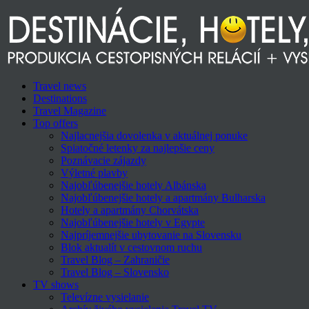
Travel news
Destinations
Travel Magazine
Top offers
Najlacnejšia dovolenka v aktuálnej ponuke
Spiatočné letenky za najlepšie ceny
Poznávacie zájazdy
Výletné plavby
Najobľúbenejšie hotely Albánska
Najobľúbenejšie hotely a apartmány Bulharska
Hotely a apartmány Chorvátska
Najobľúbenejšie hotely v Egypte
Najpríjemnejšie ubytovanie na Slovensku
Blok aktualít v cestovnom ruchu
Travel Blog – Zahraničie
Travel Blog – Slovensko
TV shows
Televízne vysielanie