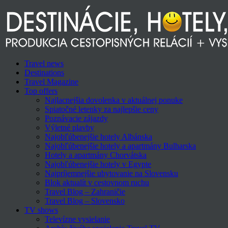
Travel news
Destinations
Travel Magazine
Top offers
Najlacnejšia dovolenka v aktuálnej ponuke
Spiatočné letenky za najlepšie ceny
Poznávacie zájazdy
Výletné plavby
Najobľúbenejšie hotely Albánska
Najobľúbenejšie hotely a apartmány Bulharska
Hotely a apartmány Chorvátska
Najobľúbenejšie hotely v Egypte
Najpríjemnejšie ubytovanie na Slovensku
Blok aktualít v cestovnom ruchu
Travel Blog – Zahraničie
Travel Blog – Slovensko
TV shows
Televízne vysielanie