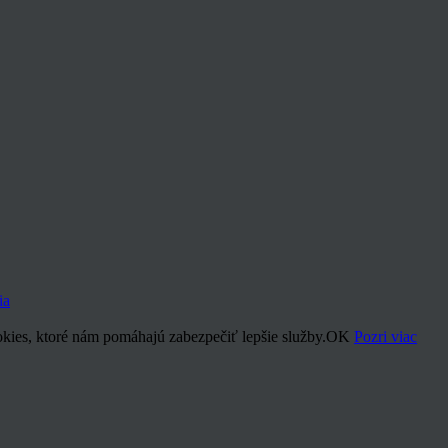
ia
kies, ktoré nám pomáhajú zabezpečiť lepšie služby.
OK
Pozri viac