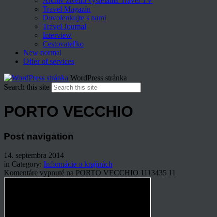
Archív živého vysielania Travel TV
Travel Magazín
Dovolenkujte s nami
Travel Journal
Interview
Cestovateľko
New normal
Offer of services
WordPress stránka
Search this site
PORTO VECCHIO
Post navigation
14. septembra 2014
in Category:
Informácie o krajinách
Komentáre vypnuté
na PORTO VECCHIO
1113435
11