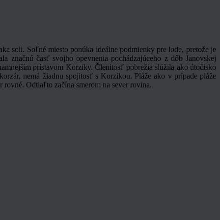
ďaka soli. Soľné miesto ponúka ideálne podmienky pre lode, pretože je
ovala značnú časť svojho opevnenia pochádzajúceho z dôb Janovskej
amnejším prístavom Korziky. Členitosť pobrežia slúžila ako útočisko
a korzár, nemá žiadnu spojitosť s Korzikou. Pláže ako v prípade pláže
r rovné. Odtiaľto začína smerom na sever rovina.