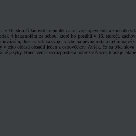
ala v 16. storočí Janovská republika ako svoje opevnenie a zbohatlo v
riek 4 katastrofám za sebou, ktoré ho postihli v 16. storočí, zach
 inváziám, dnes sa vďaka svojej väzbe na pevninu stalo tretím najvýzn
rý v tejto oblasti obsadil jeden z ostrovčekov. Avšak, čo sa týka slov
čné jazyky. Hneď vedľa sa rozprestiera pobrežie Nacre, ktoré je takme