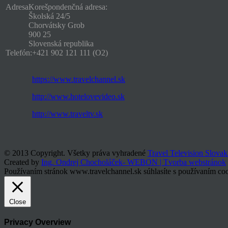
Adresa
Korešpondenčná adresa:
Školská 24/5
Chorvátsky Grob
900 25
Slovenská republika
Telefón:
+421 902 121 111 (O2)
https://www.travelchannel.sk
http://www.hotelovevideo.sk
http://www.traveltv.sk
© 2013 Copyright. Všetky práva vyhradené
Travel Television Slovak
Created by
Ing. Ondrej Chocholáček- WEBON | Tvorba webstránok
Používaním stránok www.travelchannel.sk súhlasíte s používaním coo
Close
Privacy Overview