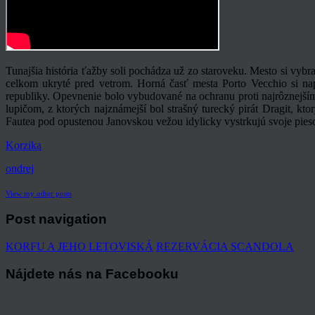
Tunajšia história ťažby soli pochádza už zo staroveku. Mesto si vybr
celkom ukryté pred vetrom. Horná časť mesta Porto Vecchio si nap
republiky. Opevnenie bolo vybudované na ochranu proti najrôznejším
lupičom, z ktorých najznámejší bol strašný turecký pirát Dragit, kto
Fautea pod opustenou Janovskou vežou idylicky vystrkujú svoje pieso
Korzika
ondrej
View my other posts
Post navigation
KORFU A JEHO LETOVISKÁ
REZERVÁCIA SCANDOLA
Nájdete nás na Facebooku