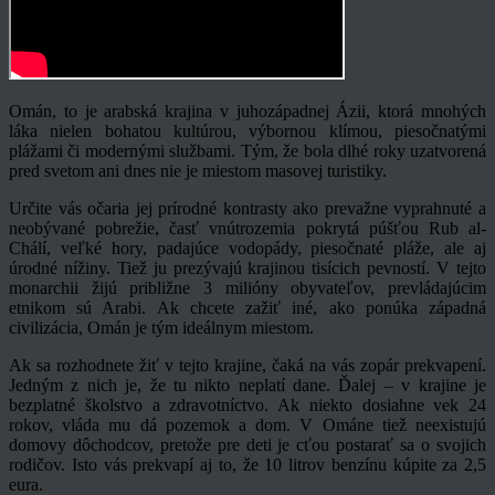
Omán, to je arabská krajina v juhozápadnej Ázii, ktorá mnohých
láka nielen bohatou kultúrou, výbornou klímou, piesočnatými
plážami či modernými službami. Tým, že bola dlhé roky uzatvorená
pred svetom ani dnes nie je miestom masovej turistiky.
Určite vás očaria jej prírodné kontrasty ako prevažne vyprahnuté a
neobývané pobrežie, časť vnútrozemia pokrytá púšťou Rub al-
Chálí, veľké hory, padajúce vodopády, piesočnaté pláže, ale aj
úrodné nížiny. Tiež ju prezývajú krajinou tisícich pevností. V tejto
monarchii žijú približne 3 milióny obyvateľov, prevládajúcim
etnikom sú Arabi. Ak chcete zažiť iné, ako ponúka západná
civilizácia, Omán je tým ideálnym miestom.
Ak sa rozhodnete žiť v tejto krajine, čaká na vás zopár prekvapení.
Jedným z nich je, že tu nikto neplatí dane. Ďalej – v krajine je
bezplatné školstvo a zdravotníctvo. Ak niekto dosiahne vek 24
rokov, vláda mu dá pozemok a dom. V Ománe tiež neexistujú
domovy dôchodcov, pretože pre deti je cťou postarať sa o svojich
rodičov. Isto vás prekvapí aj to, že 10 litrov benzínu kúpite za 2,5
eura.