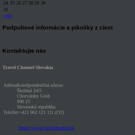
24
25
26
27
28
29
30
31
« jún
Podpultové informácie a pikošky z ciest
Kontaktujte nás
Travel Channel Slovakia
Adresa
Korešpondenčná adresa:
Školská 24/5
Chorvátsky Grob
900 25
Slovenská republika
Telefón:
+421 902 121 111 (O2)
https://www.travelchannel.sk