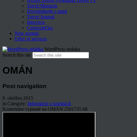
Archív živého vysielania Travel TV
Travel Magazín
Dovolenkujte s nami
Travel Journal
Interview
Cestovateľko
New normal
Offer of services
WordPress stránka
Search this site
OMÁN
Post navigation
8. októbra 2015
in Category:
Informácie o krajinách
Komentáre vypnuté
na OMÁN
2501735
68