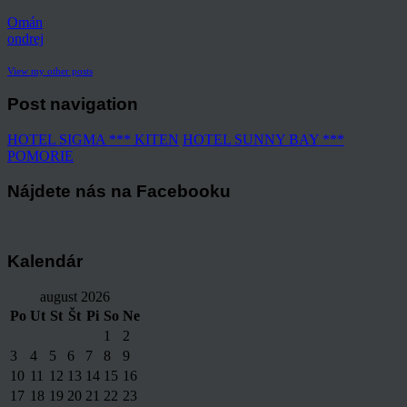
Omán
ondrej
View my other posts
Post navigation
HOTEL SIGMA *** KITEN
HOTEL SUNNY BAY ***
POMORIE
Nájdete nás na Facebooku
Kalendár
august 2026
Po
Ut
St
Št
Pi
So
Ne
1
2
3
4
5
6
7
8
9
10
11
12
13
14
15
16
17
18
19
20
21
22
23