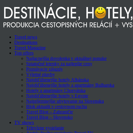
Travel news
Destinations
Travel Magazine
Top offers
Najlacnejšia dovolenka v aktuálnej ponuke
Spiatočné letenky za najlepšie ceny
Poznávacie zájazdy
Výletné plavby
Najobľúbenejšie hotely Albánska
Najobľúbenejšie hotely a apartmány Bulharska
Hotely a apartmány Chorvátska
Najobľúbenejšie hotely v Egypte
Najpríjemnejšie ubytovanie na Slovensku
Blok aktualít v cestovnom ruchu
Travel Blog – Zahraničie
Travel Blog – Slovensko
TV shows
Televízne vysielanie