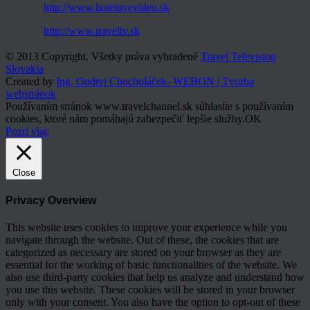
http://www.hotelovevideo.sk
http://www.traveltv.sk
© 2013 Copyright. Všetky práva vyhradené
Travel Television
Slovakia
Created by
Ing. Ondrej Chocholáček- WEBON | Tvorba
webstránok
Používaním stránok www.travelchannel.sk súhlasíte s používaním
cookies, ktoré nám pomáhajú zabezpečiť lepšie služby.
OK
Pozri viac
Close
Privacy Overview
This website uses cookies to improve your experience while you
navigate through the website. Out of these, the cookies that are
categorized as necessary are stored on your browser as they are
essential for the working of basic functionalities of the website. We
also use third-party cookies that help us analyze and understand how
you use this website. These cookies will be stored in your browser
only with your consent. You also have the option to opt-out of these