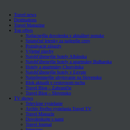
Travel news
Destinations
Travel Magazine
Top offers
Najlacnejšia dovolenka v aktuálnej ponuke
Spiatočné letenky za najlepšie ceny
Poznávacie zájazdy
Výletné plavby
Najobľúbenejšie hotely Albánska
Najobľúbenejšie hotely a apartmány Bulharska
Hotely a apartmány Chorvátska
Najobľúbenejšie hotely v Egypte
Najpríjemnejšie ubytovanie na Slovensku
Blok aktualít v cestovnom ruchu
Travel Blog – Zahraničie
Travel Blog – Slovensko
TV shows
Televízne vysielanie
Archív živého vysielania Travel TV
Travel Magazín
Dovolenkujte s nami
Travel Journal
Interview