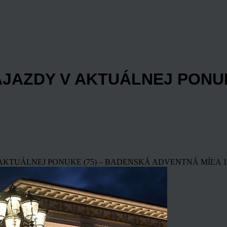
ÁJAZDY V AKTUÁLNEJ PONUK
 AKTUÁLNEJ PONUKE (75) – BADENSKÁ ADVENTNÁ MÍĽA
1