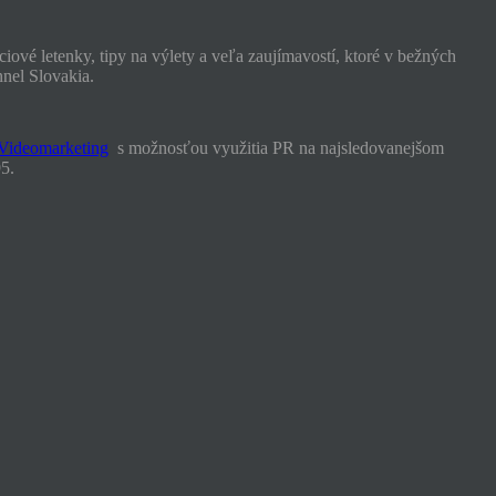
iové letenky, tipy na výlety a veľa zaujímavostí, ktoré v bežných
nnel Slovakia.
Videomarketing
s možnosťou využitia PR na najsledovanejšom
5.