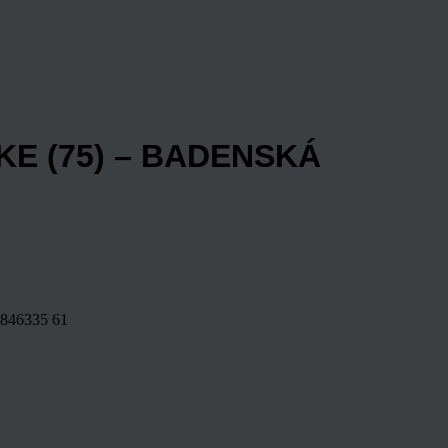
E (75) – BADENSKÁ
846335
61