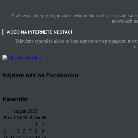
Živé vysielanie pre organizácie cestovného ruchu, cestovné kance
televíziách n
VIDEO NA INTERNETE NESTAČÍ
Televízne reportáže alebo relácie zamerané na propagáciu turiz
d
Nájdete nás na Facebooku
Kalendár
august 2026
Po
Ut
St
Št
Pi
So
Ne
1
2
3
4
5
6
7
8
9
10
11
12
13
14
15
16