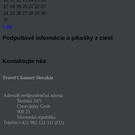
17
18
19
20
21
22
23
24
25
26
27
28
29
30
31
« jún
Podpultové informácie a pikošky z ciest
Kontaktujte nás
Travel Channel Slovakia
Adresa
Korešpondenčná adresa:
Školská 24/5
Chorvátsky Grob
900 25
Slovenská republika
Telefón:
+421 902 121 111 (O2)