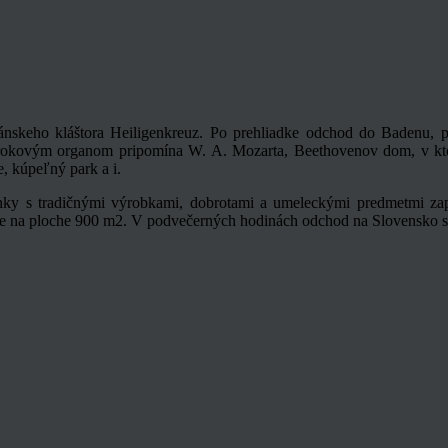
ánskeho kláštora Heiligenkreuz. Po prehliadke odchod do Badenu, p
s barokovým organom pripomína W. A. Mozarta, Beethovenov dom, v k
, kúpeľný park a i.
nky s tradičnými výrobkami, dobrotami a umeleckými predmetmi zapla
ele na ploche 900 m2. V podvečerných hodinách odchod na Slovensko s