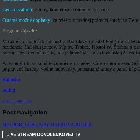
Cena nezahŕňa:
vstupy, komplexné cestovné poistenie
Ostatné možné doplatky:
za miesto v prednej polovici autobusu 7 eur
Program zájazdu:
V ranných hodinách odchod z Bratislavy (o 8:00 hod.) do cisterci
rezidencia Habsburgovcov, Stĺp sv. Trojice, Kostol sv. Štefana 
radosť, Jozefovo námestie, kde je konečná stanica badenskej železnice
Adventný trh sa koná každoročne na pešej zóne centra mesta. Stá
pripravené bazény, vodné radovánky, priestranné sauny a parné kúp
Rakúsko
ondrej
View my other posts
Post navigation
NEI PORI
POKLADY OSTROVA RODOS
LIVE STREAM DOVOLENKOVEJ TV