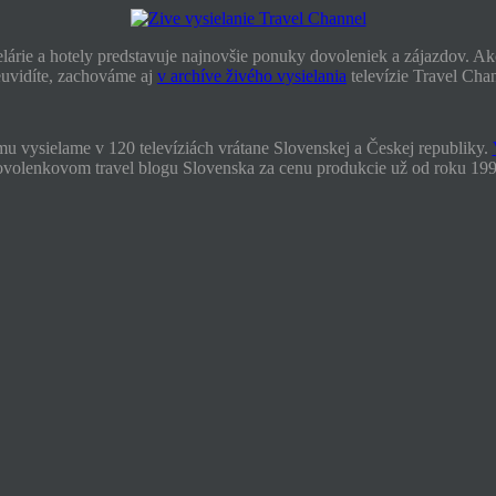
lárie a hotely predstavuje najnovšie ponuky dovoleniek a zájazdov. Akc
euvidíte, zachováme aj
v archíve živého vysielania
televízie Travel Cha
mu vysielame v 120 televíziách vrátane Slovenskej a Českej republiky.
ovolenkovom travel blogu Slovenska za cenu produkcie už od roku 199