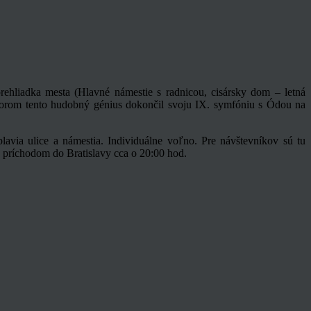
rehliadka mesta (Hlavné námestie s radnicou, cisársky dom – letná
torom tento hudobný génius dokončil svoju IX. symfóniu s Ódou na
via ulice a námestia. Individuálne voľno. Pre návštevníkov sú tu
 príchodom do Bratislavy cca o 20:00 hod.