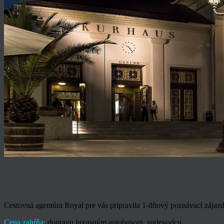
Cestovná agentúra Royal pre vás pripravila 1-dňový poznávací zája
Cena zahŕňa:
dopravu luxusným autobusom, sprievodcu