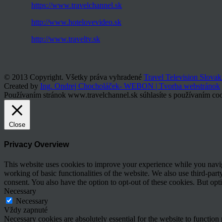
https://www.travelchannel.sk
http://www.hotelovevideo.sk
http://www.traveltv.sk
© 2013 Copyright. Všetky práva vyhradené
Travel Television Slovak
Created by
Ing. Ondrej Chocholáček- WEBON | Tvorba webstránok
Používaním stránok www.travelchannel.sk súhlasíte s používaním coo
Close
Privacy Overview
This website uses cookies to improve your experience while you navigat
working of basic functionalities of the website. We also use third-pa
consent. You also have the option to opt-out of these cookies. But op
Necessary
Necessary
Vždy zapnuté
Necessary cookies are absolutely essential for the website to function 