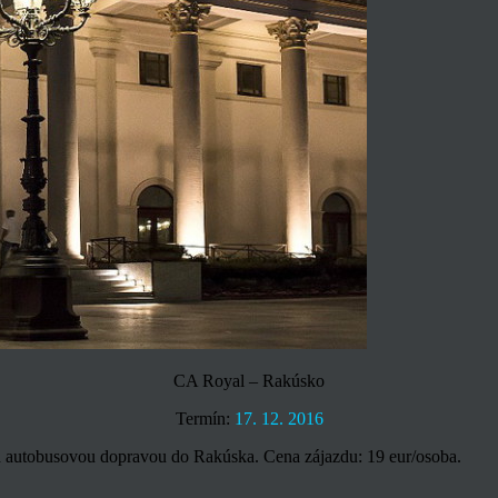
CA Royal – Rakúsko
Termín:
17. 12. 2016
zd autobusovou dopravou do Rakúska. Cena zájazdu: 19 eur/osoba.