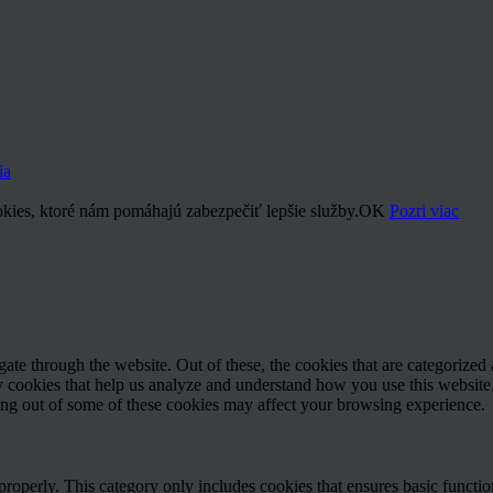
ia
kies, ktoré nám pomáhajú zabezpečiť lepšie služby.
OK
Pozri viac
e through the website. Out of these, the cookies that are categorized a
rty cookies that help us analyze and understand how you use this websit
ting out of some of these cookies may affect your browsing experience.
properly. This category only includes cookies that ensures basic functio