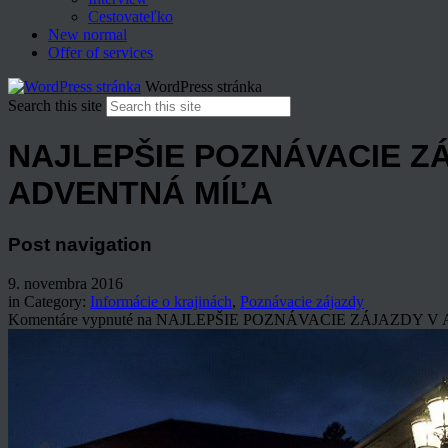
Cestovateľko
New normal
Offer of services
WordPress stránka
Search this site
NAJLEPŠIE POZNÁVACIE Z
ADVENTNÁ MÍĽA
Post navigation
9. novembra 2016
in Category:
Informácie o krajinách
,
Poznávacie zájazdy
Komentáre vypnuté
na NAJLEPŠIE POZNÁVACIE ZÁJAZDY V