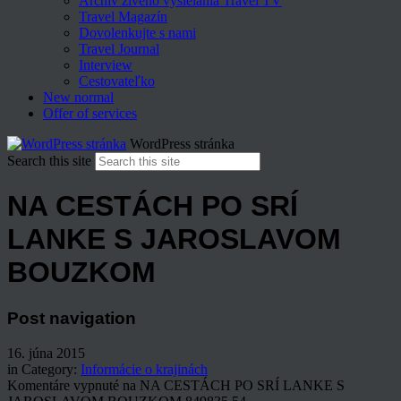
Archív živého vysielania Travel TV
Travel Magazín
Dovolenkujte s nami
Travel Journal
Interview
Cestovateľko
New normal
Offer of services
WordPress stránka
Search this site
NA CESTÁCH PO SRÍ
LANKE S JAROSLAVOM
BOUZKOM
Post navigation
16. júna 2015
in Category:
Informácie o krajinách
Komentáre vypnuté
na NA CESTÁCH PO SRÍ LANKE S