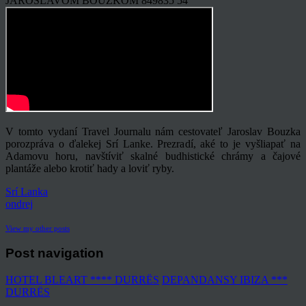
JAROSLAVOM BOUZKOM
849835
54
V tomto vydaní Travel Journalu nám cestovateľ Jaroslav Bouzka
porozpráva o ďalekej Srí Lanke. Prezradí, aké to je vyšliapať na
Adamovu horu, navštíviť skalné budhistické chrámy a čajové
plantáže alebo krotiť hady a loviť ryby.
Srí Lanka
ondrej
View my other posts
Post navigation
HOTEL BLEART **** DURRËS
DEPANDANSY IBIZA ***
DURRËS