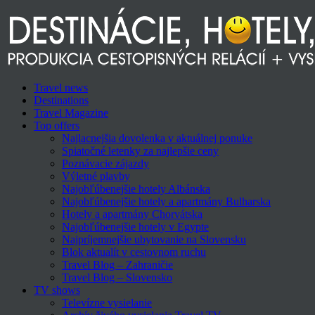
Travel news
Destinations
Travel Magazine
Top offers
Najlacnejšia dovolenka v aktuálnej ponuke
Spiatočné letenky za najlepšie ceny
Poznávacie zájazdy
Výletné plavby
Najobľúbenejšie hotely Albánska
Najobľúbenejšie hotely a apartmány Bulharska
Hotely a apartmány Chorvátska
Najobľúbenejšie hotely v Egypte
Najpríjemnejšie ubytovanie na Slovensku
Blok aktualít v cestovnom ruchu
Travel Blog – Zahraničie
Travel Blog – Slovensko
TV shows
Televízne vysielanie