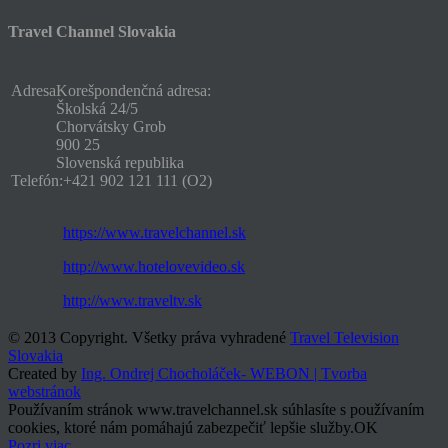
Travel Channel Slovakia
Adresa
Korešpondenčná adresa:
Školská 24/5
Chorvátsky Grob
900 25
Slovenská republika
Telefón:
+421 902 121 111 (O2)
https://www.travelchannel.sk
http://www.hotelovevideo.sk
http://www.traveltv.sk
© 2013 Copyright. Všetky práva vyhradené
Travel Television
Slovakia
Created by
Ing. Ondrej Chocholáček- WEBON | Tvorba
webstránok
Používaním stránok www.travelchannel.sk súhlasíte s používaním
cookies, ktoré nám pomáhajú zabezpečiť lepšie služby.
OK
Pozri viac