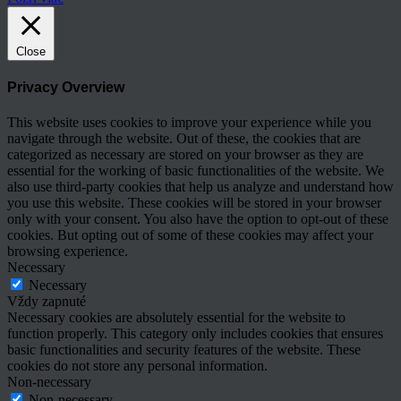
Close
Privacy Overview
This website uses cookies to improve your experience while you
navigate through the website. Out of these, the cookies that are
categorized as necessary are stored on your browser as they are
essential for the working of basic functionalities of the website. We
also use third-party cookies that help us analyze and understand how
you use this website. These cookies will be stored in your browser
only with your consent. You also have the option to opt-out of these
cookies. But opting out of some of these cookies may affect your
browsing experience.
Necessary
Necessary
Vždy zapnuté
Necessary cookies are absolutely essential for the website to
function properly. This category only includes cookies that ensures
basic functionalities and security features of the website. These
cookies do not store any personal information.
Non-necessary
Non-necessary