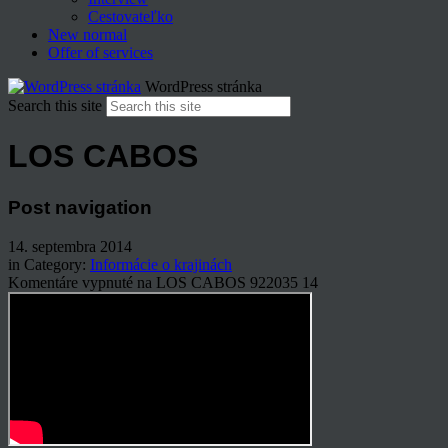
Cestovateľko
New normal
Offer of services
WordPress stránka
Search this site
LOS CABOS
Post navigation
14. septembra 2014
in Category:
Informácie o krajinách
Komentáre vypnuté
na LOS CABOS
922035
14