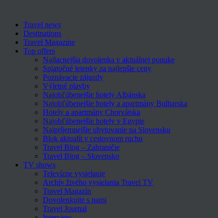
Travel news
Destinations
Travel Magazine
Top offers
Najlacnejšia dovolenka v aktuálnej ponuke
Spiatočné letenky za najlepšie ceny
Poznávacie zájazdy
Výletné plavby
Najobľúbenejšie hotely Albánska
Najobľúbenejšie hotely a apartmány Bulharska
Hotely a apartmány Chorvátska
Najobľúbenejšie hotely v Egypte
Najpríjemnejšie ubytovanie na Slovensku
Blok aktualít v cestovnom ruchu
Travel Blog – Zahraničie
Travel Blog – Slovensko
TV shows
Televízne vysielanie
Archív živého vysielania Travel TV
Travel Magazín
Dovolenkujte s nami
Travel Journal
Interview