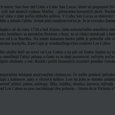
h miest: San Jose del Cabo a Cabo San Lucas, ktoré sú prepojené 20-
ý rad atrakcií vrátane Maríny – prístaviska luxusných jácht. Nachádz
zať ruka v ruke počas nízkeho prílivu. V Cabo San Lucas sa milovníci
lhšie a nálada ľahšia. Avšak jeho zaujímavosťou je, že je rovnako žiad
siahajúcu až do roku 1730 a tiež Estero, ústia nekonečného množstva fa
toky hemžiace sa morským životom a hory, tu sa všetci stretávajú s f
ver od Los Barriles. Na tomto krásnom úseku púšte je pobrežie ešte vä
 miestnu kuchyňu. East Cape je windsurfingovým centrom Los Cabos.
lšie služby tlačí na sever od Los Cabos a na juh od Todos Santos na z
 sem umožňujú ľahký prístup a často sa tu dajú pozorovať veľryby poča
, kúpele obchody a iné. Rastúci počet luxusných rezortov ponúka vysokú
ropickými búrkami nazývanými chubascos, čo môže priniesť prívalové
adajú z kaktusov, juky a rôznych kríkov. Len na juhu je mnoho známych
zorovať jelene, pumu, antilopy, líšky, králiky, skunka, jazveca, mýval
od Los Cabos sa zase nachádzajú dve pohoria – Sierra de la Victoria a 