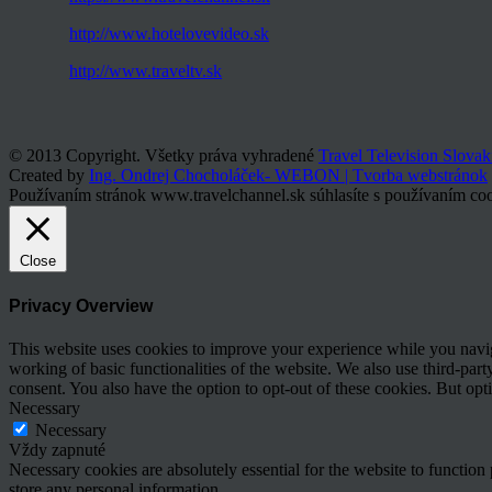
http://www.hotelovevideo.sk
http://www.traveltv.sk
© 2013 Copyright. Všetky práva vyhradené
Travel Television Slovak
Created by
Ing. Ondrej Chocholáček- WEBON | Tvorba webstránok
Používaním stránok www.travelchannel.sk súhlasíte s používaním coo
Close
Privacy Overview
This website uses cookies to improve your experience while you navigat
working of basic functionalities of the website. We also use third-pa
consent. You also have the option to opt-out of these cookies. But op
Necessary
Necessary
Vždy zapnuté
Necessary cookies are absolutely essential for the website to function 
store any personal information.