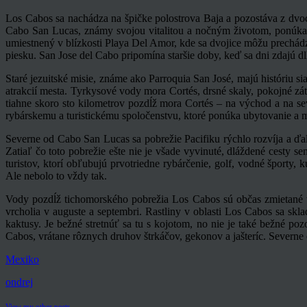
Los Cabos sa nachádza na špičke polostrova Baja a pozostáva z dvoc
Cabo San Lucas, známy svojou vitalitou a nočným životom, ponúka cel
umiestnený v blízkosti Playa Del Amor, kde sa dvojice môžu prechád
piesku. San Jose del Cabo pripomína staršie doby, keď sa dni zdajú d
Staré jezuitské misie, známe ako Parroquia San José, majú históriu 
atrakcií mesta. Tyrkysové vody mora Cortés, drsné skaly, pokojné zá
tiahne skoro sto kilometrov pozdĺž mora Cortés – na východ a na se
rybárskemu a turistickému spoločenstvu, ktoré ponúka ubytovanie a
Severne od Cabo San Lucas sa pobrežie Pacifiku rýchlo rozvíja a ďa
Zatiaľ čo toto pobrežie ešte nie je všade vyvinuté, dláždené cesty
turistov, ktorí obľubujú prvotriedne rybárčenie, golf, vodné športy
Ale nebolo to vždy tak.
Vody pozdĺž tichomorského pobrežia Los Cabos sú občas zmietané t
vrcholia v auguste a septembri. Rastliny v oblasti Los Cabos sa skl
kaktusy. Je bežné stretnúť sa tu s kojotom, no nie je také bežné po
Cabos, vrátane rôznych druhov štrkáčov, gekonov a jašteríc. Severne 
Mexiko
ondrej
View my other posts