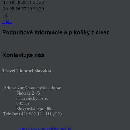
17
18
19
20
21
22
23
24
25
26
27
28
29
30
31
« jún
Podpultové informácie a pikošky z ciest
Kontaktujte nás
Travel Channel Slovakia
Adresa
Korešpondenčná adresa:
Školská 24/5
Chorvátsky Grob
900 25
Slovenská republika
Telefón:
+421 902 121 111 (O2)
https://www.travelchannel.sk