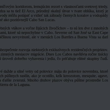
míľovým koridorom, lemujúcim rezort s vlastnosťami svetovej triedy.
a sa tu tiež El Arco, prírodný skalný útvar v tvare oblúka, ktorý je
 vody môžu potápať a vidieť tak záhrady čiernych koralov a vodopády
ané ako pozitívnejší Cabo San Lucas.
rebných vtákov a voľne žijúcich živočíchov – to sú len dve z mnohých
arbami, ktoré sú nepochybne v Cabo. Severne od San José sa East Cape
čšinou nevyvinuté, ale v mestách Los Barriles a Buena Vista sa darí
abezpečenie rozvoja niektorých exkluzívnych rezidenčných projektov.
s zimných mesiacov migrácie. Dnes Los Cabos navštívia ročne tisícky
 úroveň dobrého vybavenia i jedla, čo priťahuje elitné skupiny ľudí.
 dažde a silné vetry od polovice mája do polovice novembra, ktoré
 púštnych rastlín, ako je ocotillo, krík kreozotom, mesquite, agave,
a a ďalšie zvieratá. Mnoho druhov plazov obýva púštne prostredie Los
Sierra de la Laguna.