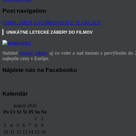
Post navigation
CHIHUAHUA
ZAUJÍMAVOSTI Z TLAXCALY
UNIKÁTNE LETECKÉ ZÁBERY DO FILMOV
Stabilné
letecké zábery
aj vo vetre a nad morom s prevýšením do 2
najlepšie ceny v Európe.
Nájdete nás na Facebooku
Kalendár
august 2026
Po
Ut
St
Št
Pi
So
Ne
1
2
3
4
5
6
7
8
9
10
11
12
13
14
15
16