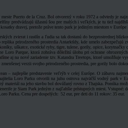
 meste Puerto de la Cruz. Bol otvorený v roku 1972 a odvtedy je najzn
elfíny predvádzajú úžasnú šou pre malých i veľkých, je tu tiež najdlh
ie kosatky dravej, pretože práve tento park je jediným miestom v Európe
kých zvierat i rastlín a ľudia sa tak dostanú do bezprostrednej blízk
 replika prirodzeného prostredia Antarktídy, kde umelo zabezpečujú zv
íky, uškatce, exotické ryby, tigre, tulene, gorily, opice, korytnačky o
The Loro Parque, ktorá zohráva dôležitú úlohu pri ochrane ohrozenýc
rafíme aj na nové zariadenie tzv. Katandra Treetops, ktoré umožňuje vy
v zmenšenej verzii svojho prirodzeného prostredia, pre gorily bolo do
ean – najlepšie predstavenie veľrýb v celej Európe. O zábavu najmenš
itelia Loro Parku otvorili na juhu ostrova najväčší vodný park v E
ný materiál na jeho stavbu bol dovážaný rovno z Thajska. Ponúka možn
erife je Siam Park jedným z najľahšie prístupných miest. Vstupné: dos
oro Parku. Cena pre dospelých: 52 eur, pre deti do 11 rokov: 35 eur.