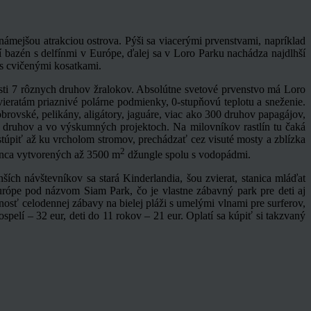
ámejšou atrakciou ostrova. Pýši sa viacerými prvenstvami, napríklad
ší bazén s delfínmi v Európe, ďalej sa v Loro Parku nachádza najdlhší
 s cvičenými kosatkami.
osti 7 rôznych druhov žralokov. Absolútne svetové prvenstvo má Loro
ieratám priaznivé polárne podmienky, 0-stupňovú teplotu a sneženie.
brovské, pelikány, aligátory, jaguáre, viac ako 300 druhov papagájov,
h druhov a vo výskumných projektoch. Na milovníkov rastlín tu čaká
stúpiť až ku vrcholom stromov, prechádzať cez visuté mosty a zblízka
2
konca vytvorených až 3500 m
džungle spolu s vodopádmi.
ích návštevníkov sa stará Kinderlandia, šou zvierat, stanica mláďat
urópe pod názvom Siam Park, čo je vlastne zábavný park pre deti aj
osť celodennej zábavy na bielej pláži s umelými vlnami pre surferov,
pelí – 32 eur, deti do 11 rokov – 21 eur. Oplatí sa kúpiť si takzvaný