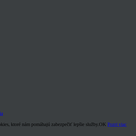
ia
kies, ktoré nám pomáhajú zabezpečiť lepšie služby.
OK
Pozri viac