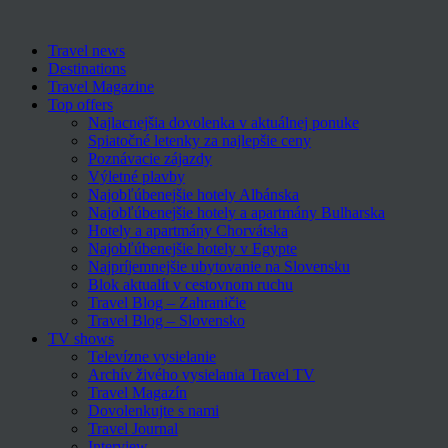
Travel news
Destinations
Travel Magazine
Top offers
Najlacnejšia dovolenka v aktuálnej ponuke
Spiatočné letenky za najlepšie ceny
Poznávacie zájazdy
Výletné plavby
Najobľúbenejšie hotely Albánska
Najobľúbenejšie hotely a apartmány Bulharska
Hotely a apartmány Chorvátska
Najobľúbenejšie hotely v Egypte
Najpríjemnejšie ubytovanie na Slovensku
Blok aktualít v cestovnom ruchu
Travel Blog – Zahraničie
Travel Blog – Slovensko
TV shows
Televízne vysielanie
Archív živého vysielania Travel TV
Travel Magazín
Dovolenkujte s nami
Travel Journal
Interview