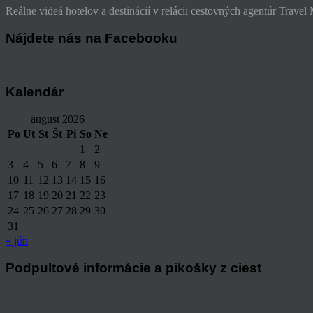
Reálne videá hotelov a destinácií v relácii cestovných agentúr Trave
Nájdete nás na Facebooku
Kalendár
august 2026
Po
Ut
St
Št
Pi
So
Ne
1
2
3
4
5
6
7
8
9
10
11
12
13
14
15
16
17
18
19
20
21
22
23
24
25
26
27
28
29
30
31
« jún
Podpultové informácie a pikošky z ciest