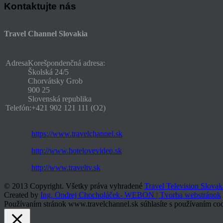
Kontaktujte nás
Travel Channel Slovakia
Adresa
Korešpondenčná adresa:
Školská 24/5
Chorvátsky Grob
900 25
Slovenská republika
Telefón:
+421 902 121 111 (O2)
https://www.travelchannel.sk
http://www.hotelovevideo.sk
http://www.traveltv.sk
© 2013 Copyright. Všetky práva vyhradené
Travel Television Slovak
Created by
Ing. Ondrej Chocholáček- WEBON | Tvorba webstránok
Používaním stránok www.travelchannel.sk súhlasíte s používaním coo