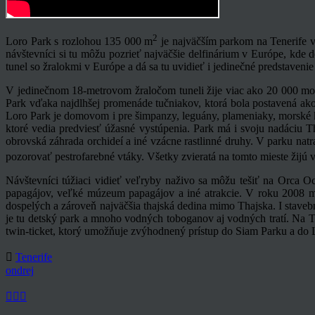
2
Loro Park s rozlohou 135 000 m
je najväčším parkom na Tenerife v
návštevníci si tu môžu pozrieť najväčšie delfinárium v Európe, kde d
tunel so žralokmi v Európe a dá sa tu uvidieť i jedinečné predstaven
V jedinečnom 18-metrovom žraločom tuneli žije viac ako 20 000 mors
Park vďaka najdlhšej promenáde tučniakov, ktorá bola postavená ako
Loro Park je domovom i pre šimpanzy, leguány, plameniaky, morské kon
ktoré vedia predviesť úžasné vystúpenia. Park má i svoju nadáciu 
obrovská záhrada orchideí a iné vzácne rastlinné druhy. V parku nat
pozorovať pestrofarebné vtáky. Všetky zvieratá na tomto mieste žijú 
Návštevníci túžiaci vidieť veľryby naživo sa môžu tešiť na Orca Oc
papagájov, veľké múzeum papagájov a iné atrakcie. V roku 2008 maj
dospelých a zároveň najväčšia thajská dedina mimo Thajska. I staveb
je tu detský park a mnoho vodných toboganov aj vodných tratí. Na Ten
twin-ticket, ktorý umožňuje zvýhodnený prístup do Siam Parku a do L
Tenerife
ondrej