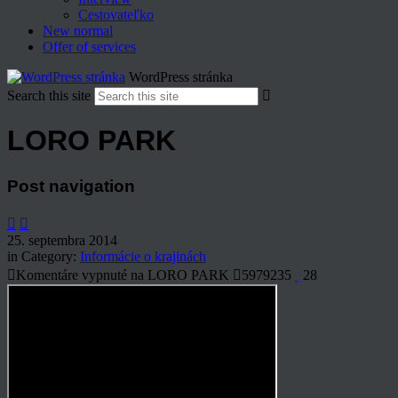
Cestovateľko
New normal
Offer of services
WordPress stránka
Search this site
LORO PARK
Post navigation
25. septembra 2014
in Category:
Informácie o krajinách
Komentáre vypnuté
na LORO PARK
5979235
28