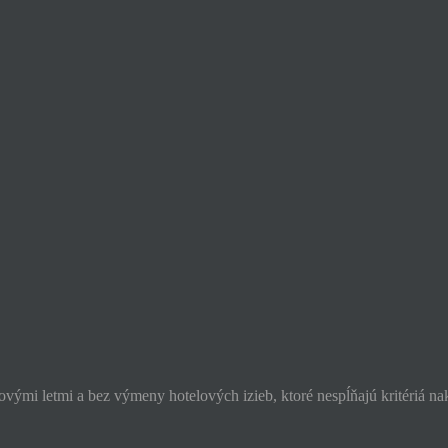
vými letmi a bez výmeny hotelových izieb, ktoré nespĺňajú kritériá n