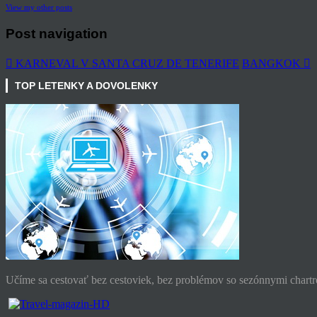
View my other posts
Post navigation
KARNEVAL V SANTA CRUZ DE TENERIFE
BANGKOK
TOP LETENKY A DOVOLENKY
Učíme sa cestovať bez cestoviek, bez problémov so sezónnymi chartro