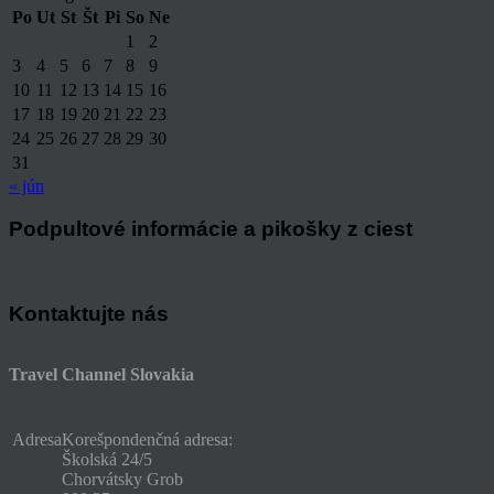
Po
Ut
St
Št
Pi
So
Ne
1
2
3
4
5
6
7
8
9
10
11
12
13
14
15
16
17
18
19
20
21
22
23
24
25
26
27
28
29
30
31
« jún
Podpultové informácie a pikošky z ciest
Kontaktujte nás
Travel Channel Slovakia
Adresa
Korešpondenčná adresa:
Školská 24/5
Chorvátsky Grob