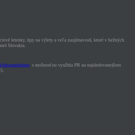
iové letenky, tipy na výlety a veľa zaujímavostí, ktoré v bežných
nnel Slovakia.
Videomarketing
s možnosťou využitia PR na najsledovanejšom
5.