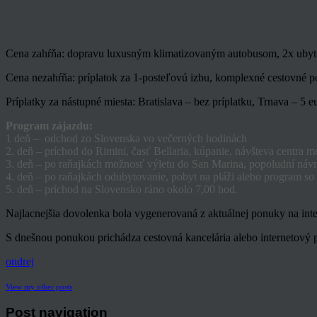
Cena zahŕňa: dopravu luxusným klimatizovaným autobusom, 2x ubytova
Cena nezahŕňa: príplatok za 1-posteľovú izbu, komplexné cestovné po
Príplatky za nástupné miesta: Bratislava – bez príplatku, Trnava – 5 e
Program zájazdu:
1 deň – odchod zo Slovenska vo večerných hodinách
2. deň – príchod do Rimini, časť Bellaria, kúpanie, návšteva centra
3. deň – po raňajkách možnosť výletu do San Marina, popoludní návr
4. deň – po raňajkách odubytovanie, pobyt na pláži alebo program s
5. deň – príchod na Slovensko ráno okolo 7,00 hod.
Najlacnejšia dovolenka bola vygenerovaná z aktuálnej ponuky na inte
S dnešnou ponukou prichádza cestovná kancelária alebo internetový p
ondrej
View my other posts
Post navigation