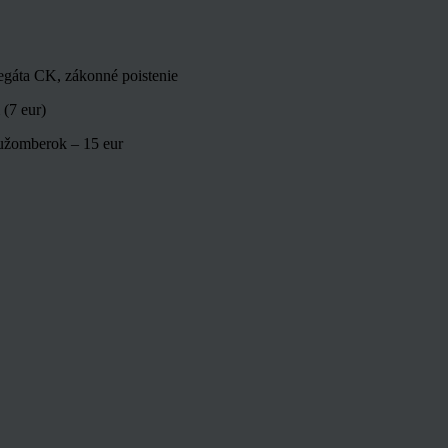
legáta CK, zákonné poistenie
 (7 eur)
 Ružomberok – 15 eur