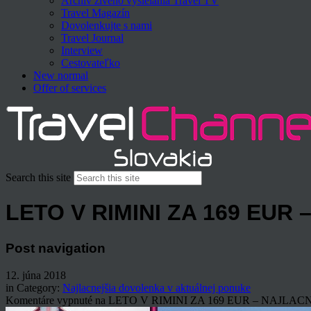
Archív živého vysielania Travel TV
Travel Magazín
Dovolenkujte s nami
Travel Journal
Interview
Cestovateľko
New normal
Offer of services
Search this site
LETO V RIMINI ZA 169 EUR
Post navigation
12. júna 2018
in Category:
Najlacnejšia dovolenka v aktuálnej ponuke
Komentáre vypnuté
na LETO V RIMINI ZA 169 EUR – NAJLAC