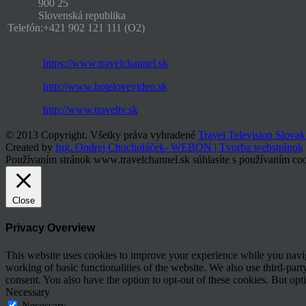
900 25
Slovenská republika
Telefón:
+421 902 121 111 (O2)
https://www.travelchannel.sk
http://www.hotelovevideo.sk
http://www.traveltv.sk
© 2013 Copyright. Všetky práva vyhradené
Travel Television Slovak
Created by
Ing. Ondrej Chocholáček- WEBON | Tvorba webstránok
Používaním stránok www.travelchannel.sk súhlasíte s používaním coo
Close
Privacy Overview
This website uses cookies to improve your experience while you navigat
working of basic functionalities of the website. We also use third-pa
consent. You also have the option to opt-out of these cookies. But op
Necessary
Necessary