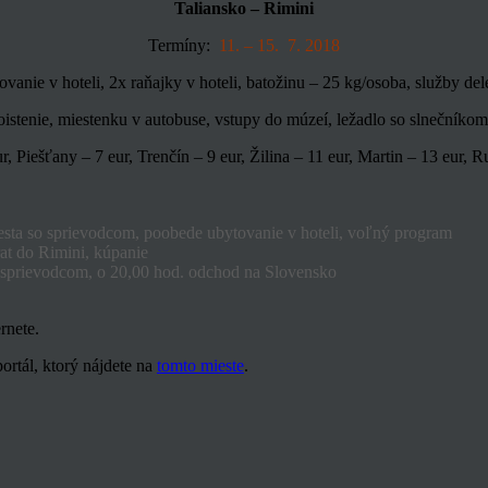
Taliansko – Rimini
Termíny:
11. – 15. 7. 2018
nie v hoteli, 2x raňajky v hoteli, batožinu – 25 kg/osoba, služby de
istenie, miestenku v autobuse, vstupy do múzeí, ležadlo so slnečníkom
ur, Piešťany – 7 eur, Trenčín – 9 eur, Žilina – 11 eur, Martin – 13 eur,
 mesta so sprievodcom, poobede ubytovanie v hoteli, voľný program
at do Rimini, kúpanie
o sprievodcom, o 20,00 hod. odchod na Slovensko
rnete.
ortál, ktorý nájdete na
tomto mieste
.