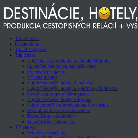
Travel news
Destinations
Travel Magazine
Top offers
Najlacnejšia dovolenka v aktuálnej ponuke
Spiatočné letenky za najlepšie ceny
Poznávacie zájazdy
Výletné plavby
Najobľúbenejšie hotely Albánska
Najobľúbenejšie hotely a apartmány Bulharska
Hotely a apartmány Chorvátska
Najobľúbenejšie hotely v Egypte
Najpríjemnejšie ubytovanie na Slovensku
Blok aktualít v cestovnom ruchu
Travel Blog – Zahraničie
Travel Blog – Slovensko
TV shows
Televízne vysielanie