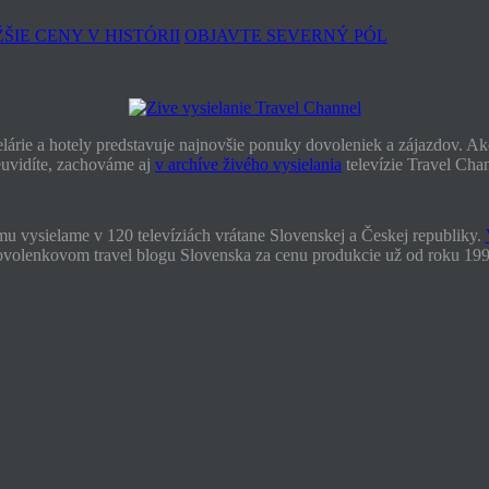
IE CENY V HISTÓRII
OBJAVTE SEVERNÝ PÓL
lárie a hotely predstavuje najnovšie ponuky dovoleniek a zájazdov. Akc
euvidíte, zachováme aj
v archíve živého vysielania
televízie Travel Cha
mu vysielame v 120 televíziách vrátane Slovenskej a Českej republiky.
ovolenkovom travel blogu Slovenska za cenu produkcie už od roku 199