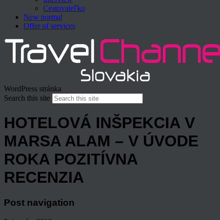
Cestovateľko
New normal
Offer of services
WordPress stránka
Search this site
HOTELOVÁ INŠPEKCIA V
MARSA ALAM – V ÚVODE
ROKA POZITÍVNA
RECENZIA
Post navigation