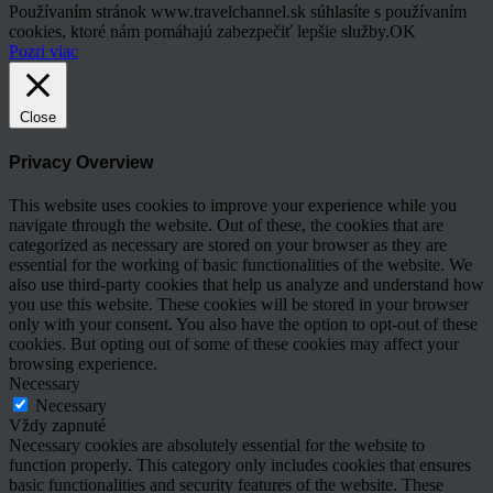
Používaním stránok www.travelchannel.sk súhlasíte s používaním
cookies, ktoré nám pomáhajú zabezpečiť lepšie služby.
OK
Pozri viac
Close
Privacy Overview
This website uses cookies to improve your experience while you
navigate through the website. Out of these, the cookies that are
categorized as necessary are stored on your browser as they are
essential for the working of basic functionalities of the website. We
also use third-party cookies that help us analyze and understand how
you use this website. These cookies will be stored in your browser
only with your consent. You also have the option to opt-out of these
cookies. But opting out of some of these cookies may affect your
browsing experience.
Necessary
Necessary
Vždy zapnuté
Necessary cookies are absolutely essential for the website to
function properly. This category only includes cookies that ensures
basic functionalities and security features of the website. These