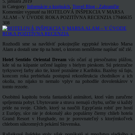
5. januára 2019
in Category:
Informácie o krajinách
,
Travel Blog - Zahraničie
Komentáre vypnuté
na HOTELOVÁ INŠPEKCIA V MARSA
ALAM – V ÚVODE ROKA POZITÍVNA RECENZIA
17946635
308
Rozhodli sme sa navštíviť pokojnejšie egyptské letovisko Marsa
Alam a dostali sme tip na hotel, o ktorom nemôžeme napísať nič zlé.
Hotel Sentido Oriental Dream
vás očarí aj piesočnatou plážou,
kde sú na kúpanie určené lagúny s bielym pieskom. Sú priezračne
tyrkysovej farby ako tie, ktoré poznáme z Karibiku. Bazény sú fajn,
koncom roka prebiehala postupná rekonštrukcia chodníkov a ich
okolia, no nijako to nemalo vplyv na pohodlie dovolenkárov v
tomto rezorte.
Osobitnú kapitolu tvoria fantastickí animátori, ktorí vám zaručene
spríjemnia pobyt. Ubytovanie a strava nemajú chybu, určite si každý
príde na svoje. Chlieb, ktorý sa naučili Egypťania robiť pre hostí
z Európy, síce nie je dokonalý ako populárny čierny chlieb hotela
Grand Resort v Hurghade, no je porovnateľný s ktorýmkoľvek
chlebom súkromných pekární Slovenska.
Raňajkové švédske stoly však ponúkajú aj množstvo sladkého a