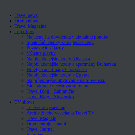
Travel news
Destinations
Travel Magazine
Top offers
Najlacnejšia dovolenka v aktuálnej ponuke
Spiatočné letenky za najlepšie ceny
Poznávacie zájazdy
Výletné plavby
Najobľúbenejšie hotely Albánska
Najobľúbenejšie hotely a apartmány Bulharska
Hotely a apartmány Chorvátska
Najobľúbenejšie hotely v Egypte
Najpríjemnejšie ubytovanie na Slovensku
Blok aktualít v cestovnom ruchu
Travel Blog – Zahraničie
Travel Blog – Slovensko
TV shows
Televízne vysielanie
Archív živého vysielania Travel TV
Travel Magazín
Dovolenkujte s nami
Travel Journal
Interview