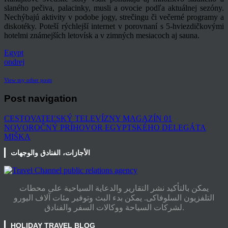
slaného pečiva, palacinky, musli a ovocie podľa aktuálnej sezóny.
Nechýbajú aktivity v podobe jogy, strečingu či večerné programy a
diskotéky. Poteší rýchlejší internet v porovnaní s 5-hviezdičkovými
hotelmi známejších letovísk a v zimných mesiacoch aj sauna.
Egypt
ondrej
View my other posts
Post navigation
CESTOVATEĽSKÝ TELEVÍZNY MAGAZÍN 01
NOVOROČNÝ PRÍHOVOR EGYPTSKÉHO DELEGÁTA
MIŠKA
الأجازات، الفنادق والوجهات
يمكن بالتأكيد نشر التقارير والدعاية السياحية على محطات
التلفزيون السلوفاكى. يمكن بدء البث وتوفير مئات آلاف اليورو
لشركات السياحة ووكالات السفر والفنادق.
HOLIDAY TRAVEL BLOG