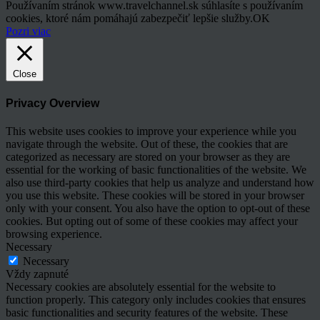
Používaním stránok www.travelchannel.sk súhlasíte s používaním
cookies, ktoré nám pomáhajú zabezpečiť lepšie služby.
OK
Pozri viac
Close
Privacy Overview
This website uses cookies to improve your experience while you
navigate through the website. Out of these, the cookies that are
categorized as necessary are stored on your browser as they are
essential for the working of basic functionalities of the website. We
also use third-party cookies that help us analyze and understand how
you use this website. These cookies will be stored in your browser
only with your consent. You also have the option to opt-out of these
cookies. But opting out of some of these cookies may affect your
browsing experience.
Necessary
Necessary
Vždy zapnuté
Necessary cookies are absolutely essential for the website to
function properly. This category only includes cookies that ensures
basic functionalities and security features of the website. These