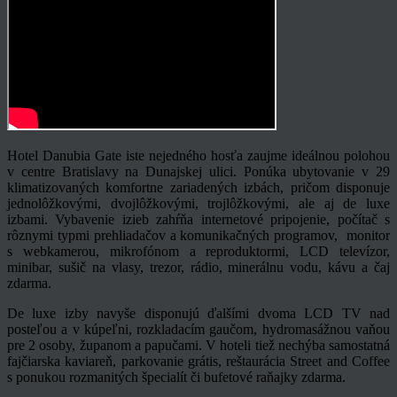
Hotel Danubia Gate iste nejedného hosťa zaujme ideálnou polohou
v centre Bratislavy na Dunajskej ulici. Ponúka ubytovanie v 29
klimatizovaných komfortne zariadených izbách, pričom disponuje
jednolôžkovými, dvojlôžkovými, trojlôžkovými, ale aj de luxe
izbami. Vybavenie izieb zahŕňa internetové pripojenie, počítač s
rôznymi typmi prehliadačov a komunikačných programov, monitor
s webkamerou, mikrofónom a reproduktormi, LCD televízor,
minibar, sušič na vlasy, trezor, rádio, minerálnu vodu, kávu a čaj
zdarma.
De luxe izby navyše disponujú ďalšími dvoma LCD TV nad
posteľou a v kúpeľni, rozkladacím gaučom, hydromasážnou vaňou
pre 2 osoby, županom a papučami. V hoteli tiež nechýba samostatná
fajčiarska kaviareň, parkovanie grátis, reštaurácia Street and Coffee
s ponukou rozmanitých špecialít či bufetové raňajky zdarma.