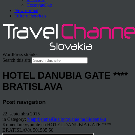
Cestovateľko
New normal
Offer of services
WordPress stránka
Search this site
HOTEL DANUBIA GATE ****
BRATISLAVA
Post navigation
22. septembra 2015
in Category:
Najpríjemnejšie ubytovanie na Slovensku
Komentáre vypnuté
na HOTEL DANUBIA GATE ****
BRATISLAVA
501535
50