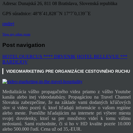
Adresa: Dunajská 26, 811 08 Bratislava, Slovenská republika
GPS súradnice: 48°8´41,828´´N 17°7´0,139´´E
ondrej
View my other posts
Post navigation
HOTEL QUERCUS **** DRVENIK
HOTEL BELLEVUE ***
BARDEJOV
VIDEOMARKETING PRE ORGANIZÁCIE CESTOVNÉHO RUCHU
Medializácia vášho propagačného videa priamo z vášho Youtube
kanála alebo inej videodatabázy. Propagáciou na Travel Channel
Slovakia zabezpečíme, že na základe vami dodaných kľúčových
slov si video pozrú tí, ktorí hľadajú informácie o vašom regióne
alebo meste. Pomôžte hľadajúcim na internete pri výbere miesta
svojej dovolenky, ktorí sa pre množstvo videí k tomu vášmu
nedostanú. Sami rozhodnite, či si ho v HD kvalite pozrie 10.000
alebo 500.000 ľudí.
Cena už od 35,-EUR.