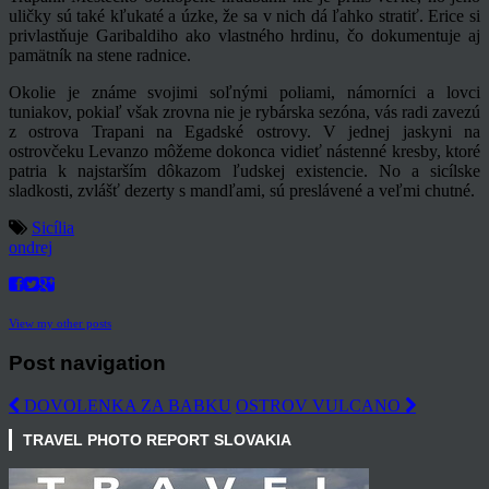
uličky sú také kľukaté a úzke, že sa v nich dá ľahko stratiť. Erice si
privlastňuje Garibaldiho ako vlastného hrdinu, čo dokumentuje aj
pamätník na stene radnice.
Okolie je známe svojimi soľnými poliami, námorníci a lovci
tuniakov, pokiaľ však zrovna nie je rybárska sezóna, vás radi zavezú
z ostrova Trapani na Egadské ostrovy. V jednej jaskyni na
ostrovčeku Levanzo môžeme dokonca vidieť nástenné kresby, ktoré
patria k najstarším dôkazom ľudskej existencie. No a sicílske
sladkosti, zvlášť dezerty s mandľami, sú preslávené a veľmi chutné.
Sicília
ondrej
View my other posts
Post navigation
DOVOLENKA ZA BABKU
OSTROV VULCANO
TRAVEL PHOTO REPORT SLOVAKIA