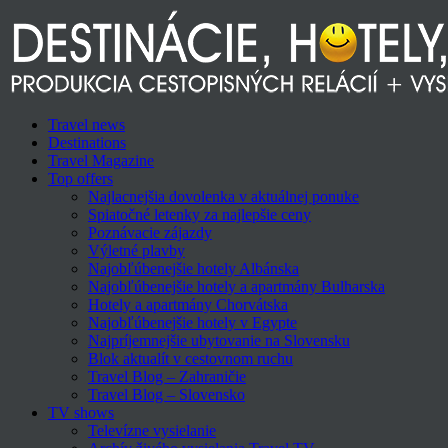
Travel news
Destinations
Travel Magazine
Top offers
Najlacnejšia dovolenka v aktuálnej ponuke
Spiatočné letenky za najlepšie ceny
Poznávacie zájazdy
Výletné plavby
Najobľúbenejšie hotely Albánska
Najobľúbenejšie hotely a apartmány Bulharska
Hotely a apartmány Chorvátska
Najobľúbenejšie hotely v Egypte
Najpríjemnejšie ubytovanie na Slovensku
Blok aktualít v cestovnom ruchu
Travel Blog – Zahraničie
Travel Blog – Slovensko
TV shows
Televízne vysielanie