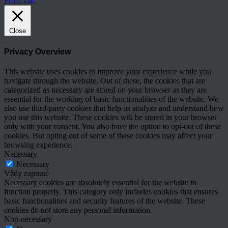
Pozri viac
Close
Privacy Overview
This website uses cookies to improve your experience while you
navigate through the website. Out of these, the cookies that are
categorized as necessary are stored on your browser as they are
essential for the working of basic functionalities of the website. We
also use third-party cookies that help us analyze and understand how
you use this website. These cookies will be stored in your browser
only with your consent. You also have the option to opt-out of these
cookies. But opting out of some of these cookies may affect your
browsing experience.
Necessary
Necessary
Vždy zapnuté
Necessary cookies are absolutely essential for the website to
function properly. This category only includes cookies that ensures
basic functionalities and security features of the website. These
cookies do not store any personal information.
Non-necessary