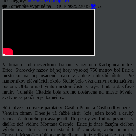
in Category:
Informácie o krajinách
Komentáre vypnuté
na ERICE
2522035
52
V horách nad mestečkom Trapani založenom Kartágincami leží
Erice. Staroveký názov bájnej hory vysokej 750 metrov bol Eric a
mestečko na nej usadené malo v antike dôležitú úlohu. Pre
námorníkov plávajúcich okolo Sicílie bolo významným orientačným
bodom. Oblohu nad týmto miestom často zakrýva hmla a dažďové
mraky. Tunajšia Citadela bola zrejme postavená na mieste bývalej
svätyne za použitia jej kameňov.
Sú tu dve stredoveké pamiatky: Castilo Pepuli a Castilo di Venere –
Venušin chrám. Dnes je už ťažké zistiť, kde jeden končí a druhý
začína. Za dobrého počasia je odtiaľto pekný výhľad na pevnosť, v
diaľke tiež vidíme Montana Grande. Erice je dnes častým cieľom
výletníkov, ktorí sa sem dostanú buď lanovkou, alebo autom z
Trapani. Mestečko obklopené hradbami nie je príliš veľké, no jeho