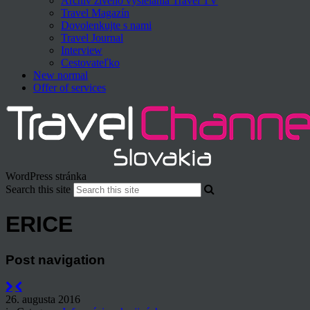
Archív živého vysielania Travel TV
Travel Magazín
Dovolenkujte s nami
Travel Journal
Interview
Cestovateľko
New normal
Offer of services
WordPress stránka
Search this site
ERICE
Post navigation
26. augusta 2016