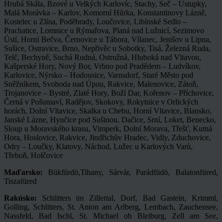
Hrubá Skála, Bzové u Velkých Karlovíc, Stachy, Seč – Ústupky,
Malá Morávka – Karlov, Komorní Hůrka, Konstantinovy Lázně,
Kostelec u Zlína, Poděbrady, Loučovice, Libínské Sedlo –
Prachatice, Lomnice u Rýmařova, Planá nad Lužnicí, Sezimovo
Ústí, Horní Bečva, Černovice u Tábora, Vílanec, Jenišov u Lipna,
Sušice, Ostravice, Brno, Nepřivěc u Sobotky, Tisá, Železná Ruda,
Telč, Bechyně, Suchá Rudná, Ostružná, Hluboká nad Vltavou,
Kašperské Hory, Nový Bor, Vrbno pod Pradědem – Ludvíkov,
Karlovice, Nýrsko – Hodousice, Varnsdorf, Staré Město pod
Sněžníkem, Svoboda nad Úpou, Rakvice, Malenovice, Zátoň,
Trojanovice – Bystré, Zlaté Hory, Boží Dar, Kořenov – Příchovice,
Černá v Pošumaví, Radějov, Skokovy, Rokytnice v Orlických
horách, Dolní Vltavice, Skalka u Chebu, Horní Vltavice, Blansko,
Janské Lázne, Hynčice pod Sušinou, Dačice, Srní, Loket, Benecko,
Sloup u Moravského krasu, Vimperk, Dolní Morava, Třešť, Kutná
Hora, Hoslovice, Rakvice, Jindřichův Hradec, Vidly, Zduchovice,
Odry – Loučky, Klatovy, Náchod, Lužec u Karlových Varů,
Třeboň, Holčovice
Maďarsko:
Bükfürdö,Tihany, Sárvár, Parádfüdö, Balatonfüred,
Tiszafüred
Rakúsko:
Schlitters im Zillertal, Dorf, Bad Gastein, Krimml,
Golling, Schlitters, St. Anton am Arlberg, Lembach, Zauchensee,
Nassfeld, Bad Ischl, St. Michael ob Bleiburg, Zell am See,