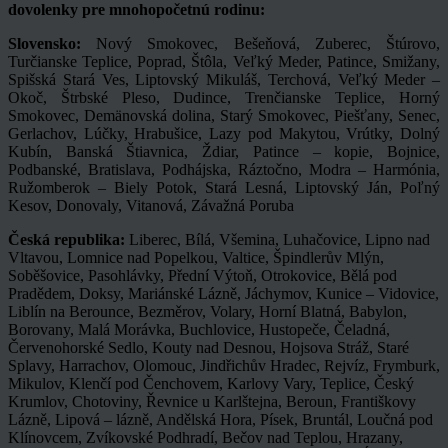
dovolenky pre mnohopočetnú rodinu:
Slovensko:
Nový Smokovec, Bešeňová, Zuberec, Štúrovo,
Turčianske Teplice, Poprad, Štôla, Veľký Meder, Patince, Smižany,
Spišská Stará Ves, Liptovský Mikuláš, Terchová, Veľký Meder –
Okoč, Štrbské Pleso, Dudince, Trenčianske Teplice, Horný
Smokovec, Demänovská dolina, Starý Smokovec, Piešťany, Senec,
Gerlachov, Lúčky, Hrabušice, Lazy pod Makytou, Vrútky, Dolný
Kubín, Banská Štiavnica, Ždiar, Patince – kopie, Bojnice,
Podbanské, Bratislava, Podhájska, Ráztočno, Modra – Harmónia,
Ružomberok – Biely Potok, Stará Lesná, Liptovský Ján, Poľný
Kesov, Donovaly, Vitanová, Závažná Poruba
Česká republika:
Liberec, Bílá, Všemina, Luhačovice, Lipno nad
Vltavou, Lomnice nad Popelkou, Valtice, Špindlerův Mlýn,
Soběšovice, Pasohlávky, Přední Výtoň, Otrokovice, Bělá pod
Pradědem, Doksy, Mariánské Lázně, Jáchymov, Kunice – Vidovice,
Liblín na Berounce, Bezměrov, Volary, Horní Blatná, Babylon,
Borovany, Malá Morávka, Buchlovice, Hustopeče, Čeladná,
Červenohorské Sedlo, Kouty nad Desnou, Hojsova Stráž, Staré
Splavy, Harrachov, Olomouc, Jindřichův Hradec, Rejvíz, Frymburk,
Mikulov, Klenčí pod Čenchovem, Karlovy Vary, Teplice, Český
Krumlov, Chotoviny, Řevnice u Karlštejna, Beroun, Františkovy
Lázně, Lipová – lázně, Andělská Hora, Písek, Bruntál, Loučná pod
Klínovcem, Zvíkovské Podhradí, Bečov nad Teplou, Hrazany,