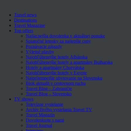
Travel news
Destinations
Travel Magazine
Top offers
Najlacnejšia dovolenka v aktuálnej ponuke
Spiatočné letenky za najlepšie ceny
Poznávacie zájazdy
Výletné plavby
Najobľúbenejšie hotely Albánska
Najobľúbenejšie hotely a apartmány Bulharska
Hotely a apartmány Chorvátska
Najobľúbenejšie hotely v Egypte
Najpríjemnejšie ubytovanie na Slovensku
Blok aktualít v cestovnom ruchu
Travel Blog – Zahraničie
Travel Blog – Slovensko
TV shows
Televízne vysielanie
Archív živého vysielania Travel TV
Travel Magazín
Dovolenkujte s nami
Travel Journal
Interview