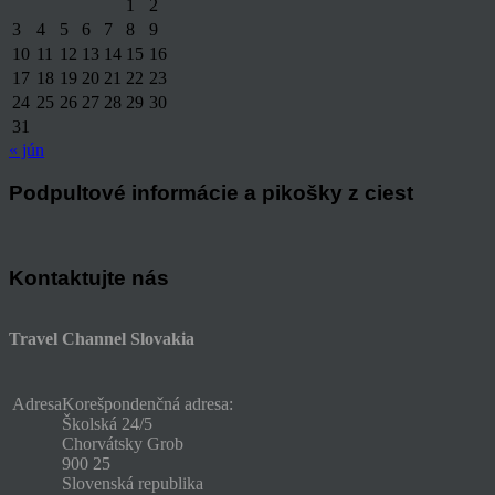
1
2
3
4
5
6
7
8
9
10
11
12
13
14
15
16
17
18
19
20
21
22
23
24
25
26
27
28
29
30
31
« jún
Podpultové informácie a pikošky z ciest
Kontaktujte nás
Travel Channel Slovakia
Adresa
Korešpondenčná adresa:
Školská 24/5
Chorvátsky Grob
900 25
Slovenská republika