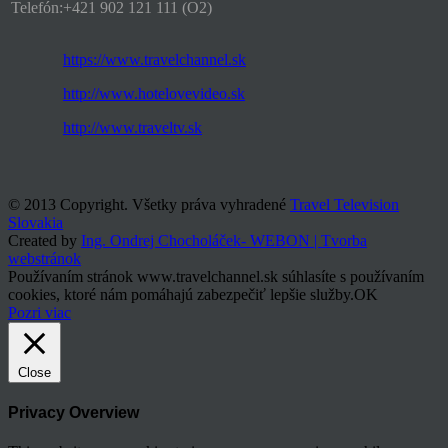
Telefón:
+421 902 121 111 (O2)
https://www.travelchannel.sk
http://www.hotelovevideo.sk
http://www.traveltv.sk
© 2013 Copyright. Všetky práva vyhradené
Travel Television
Slovakia
Created by
Ing. Ondrej Chocholáček- WEBON | Tvorba
webstránok
Používaním stránok www.travelchannel.sk súhlasíte s používaním
cookies, ktoré nám pomáhajú zabezpečiť lepšie služby.
OK
Pozri viac
Close
Privacy Overview