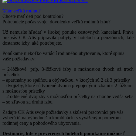
Máte veľkú rodinu?
Chcete mať deti pod kontrolou?
Potrebujete počas svojej dovolenky veľkú rodinnú izbu?
Už nemusíte hľadať v širokej ponuke cestovných kancelárií. Práve
pre vás CK Atis pripravila pobyty v hoteloch a penziónoch, kde
dostanete izby, aké potrebujete.
Ponúkame niekoľko variácií rodinného ubytovania, ktoré splnia
vaše požiadavky:
– 2-lôžkové, príp. 3-lôžkové izby s možnosťou dvoch až troch
prísteliek
– apartmány so spálňou a obývačkou, v ktorých sú 2 až 3 prístelky
– dvojizby, ktoré sú tvorené dvoma prepojenými izbami s 2 lôžkami
s možnosťou prístelky
– 2 oddelené dvojizby s možnosťou prístelky na chodbe vedľa seba
– so zľavou za druhú izbu
Zadajte CK Atis svoje požiadavky a skúsení pracovníci pre vás
vyberú tú najvýhodnejšiu kombináciu s vyváženým pomerom
rodinnej ceny a pohodového ubytovania.
Destinácie, kde v preverených hoteloch ponúkame možnosť