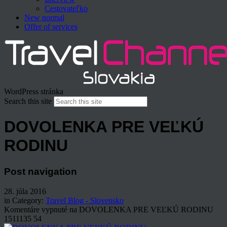
Cestovateľko
New normal
Offer of services
WordPress stránka
Search this site
DOVOLENKA PRE VEĽKÚ
RODINU
Post navigation
28. júla 2016
in Category:
Travel Blog - Slovensko
Komentáre vypnuté
na DOVOLENKA PRE VEĽKÚ RODINU
1511135
54