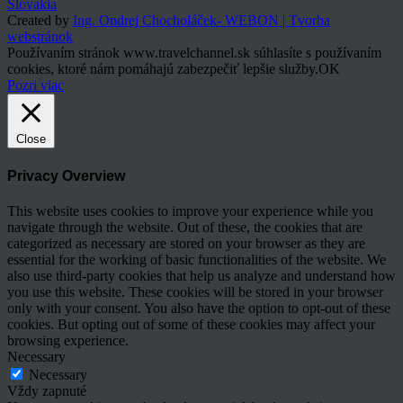
Slovakia
Created by
Ing. Ondrej Chocholáček- WEBON | Tvorba
webstránok
Používaním stránok www.travelchannel.sk súhlasíte s používaním
cookies, ktoré nám pomáhajú zabezpečiť lepšie služby.
OK
Pozri viac
Close
Privacy Overview
This website uses cookies to improve your experience while you
navigate through the website. Out of these, the cookies that are
categorized as necessary are stored on your browser as they are
essential for the working of basic functionalities of the website. We
also use third-party cookies that help us analyze and understand how
you use this website. These cookies will be stored in your browser
only with your consent. You also have the option to opt-out of these
cookies. But opting out of some of these cookies may affect your
browsing experience.
Necessary
Necessary
Vždy zapnuté