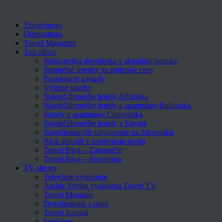
Travel news
Destinations
Travel Magazine
Top offers
Najlacnejšia dovolenka v aktuálnej ponuke
Spiatočné letenky za najlepšie ceny
Poznávacie zájazdy
Výletné plavby
Najobľúbenejšie hotely Albánska
Najobľúbenejšie hotely a apartmány Bulharska
Hotely a apartmány Chorvátska
Najobľúbenejšie hotely v Egypte
Najpríjemnejšie ubytovanie na Slovensku
Blok aktualít v cestovnom ruchu
Travel Blog – Zahraničie
Travel Blog – Slovensko
TV shows
Televízne vysielanie
Archív živého vysielania Travel TV
Travel Magazín
Dovolenkujte s nami
Travel Journal
Interview