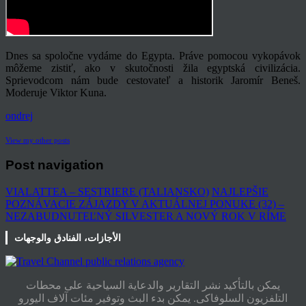
Dnes sa spoločne vydáme do Egypta. Práve pomocou vykopávok
môžeme zistiť, ako v skutočnosti žila egyptská civilizácia.
Sprievodcom nám bude cestovateľ a historik Jaromír Beneš.
Moderuje Viktor Kuna.
ondrej
View my other posts
Post navigation
VIALATTEA – SESTRIERE (TALIANSKO)
NAJLEPŠIE
POZNÁVACIE ZÁJAZDY V AKTUÁLNEJ PONUKE (32) –
NEZABUDNUTEĽNÝ SILVESTER A NOVÝ ROK V RÍME
الأجازات، الفنادق والوجهات
يمكن بالتأكيد نشر التقارير والدعاية السياحية على محطات
التلفزيون السلوفاكى. يمكن بدء البث وتوفير مئات آلاف اليورو