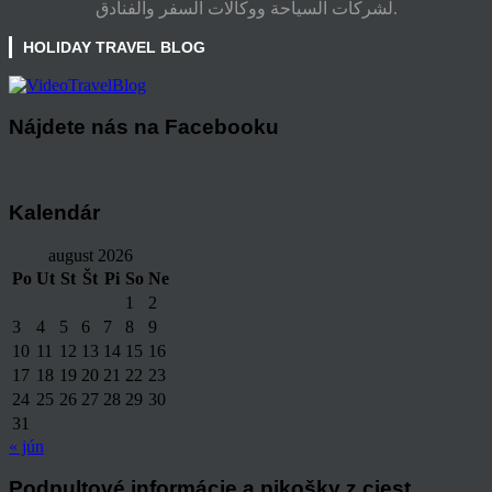
لشركات السياحة ووكالات السفر والفنادق.
HOLIDAY TRAVEL BLOG
Nájdete nás na Facebooku
Kalendár
august 2026
Po
Ut
St
Št
Pi
So
Ne
1
2
3
4
5
6
7
8
9
10
11
12
13
14
15
16
17
18
19
20
21
22
23
24
25
26
27
28
29
30
31
« jún
Podpultové informácie a pikošky z ciest