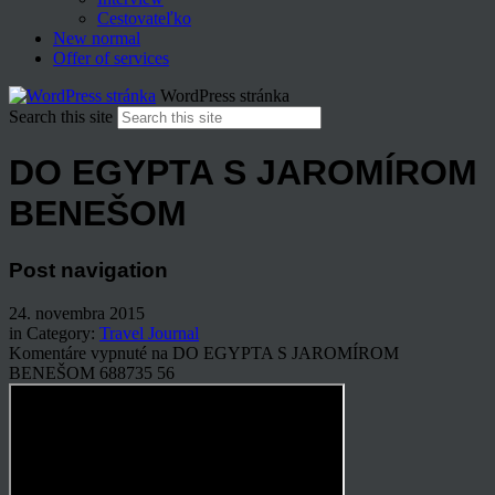
Cestovateľko
New normal
Offer of services
WordPress stránka
Search this site
DO EGYPTA S JAROMÍROM
BENEŠOM
Post navigation
24. novembra 2015
in Category:
Travel Journal
Komentáre vypnuté
na DO EGYPTA S JAROMÍROM
BENEŠOM
688735
56