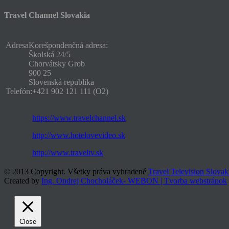
Travel Channel Slovakia
Adresa
Korešpondenčná adresa:
Školská 24/5
Chorvátsky Grob
900 25
Slovenská republika
Telefón:
+421 902 121 111 (O2)
https://www.travelchannel.sk
http://www.hotelovevideo.sk
http://www.traveltv.sk
© 2013 Copyright. Všetky práva vyhradené
Travel Television Slovak
Created by
Ing. Ondrej Chocholáček- WEBON | Tvorba webstránok
Close