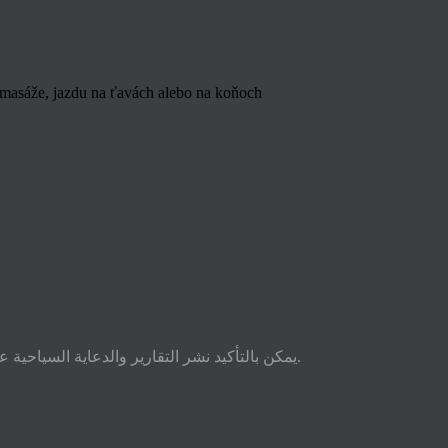
u, masáže, jazdu na ťavách alebo na koňoch
يمكن بالتأكيد نشر التقارير والدعاية السياحية على محطات التلفزيون السلوفاكى. يمكن بدء البث وتوفير مئات آلاف اليورو لشركات السياحة ووكالات السفر والفنادق.