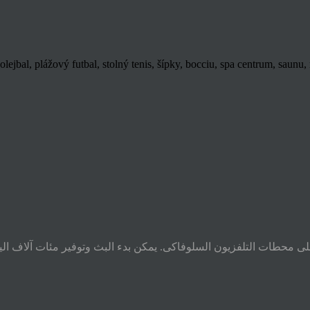
lejbal, plážový futbal, stolný tenis, šípky, bocciu, spa centrum, saun