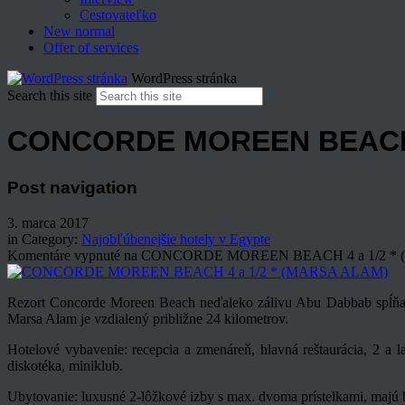
Cestovateľko
New normal
Offer of services
WordPress stránka
Search this site
CONCORDE MOREEN BEACH 4
Post navigation
3. marca 2017
in Category:
Najobľúbenejšie hotely v Egypte
Komentáre vypnuté
na CONCORDE MOREEN BEACH 4 a 1/2 *
Rezort Concorde Moreen Beach neďaleko zálivu Abu Dabbab spĺňa vš
Marsa Alam je vzdialený približne 24 kilometrov.
Hotelové vybavenie: recepcia a zmenáreň, hlavná reštaurácia, 2 a l
diskotéka, miniklub.
Ubytovanie: luxusné 2-lôžkové izby s max. dvoma prístelkami, majú b