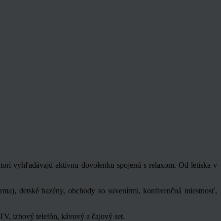
orí vyhľadávajú aktívnu dovolenku spojenú s relaxom. Od letiska v
darma), detské bazény, obchody so suvenírmi, konferenčná miestnosť,
V, izbový telefón, kávový a čajový set.