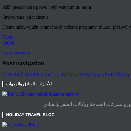
Pláž: piesočnatá s pozvoľným vstupom do mora
Stravovanie: all inclusive
Hostia môžu využiť animačné či večerné programy, biliard, plážový vo
Egypt
ondrej
View my other posts
Post navigation
EGEJSKÁ RIVIÉRA
HOTEL TANCA MANNA 4* (SARDÍNIA)
الأجازات، الفنادق والوجهات
HOLIDAY TRAVEL BLOG