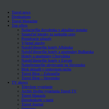
Travel news
Destinations
Travel Magazine
Top offers
Najlacnejšia dovolenka v aktuálnej ponuke
Spiatočné letenky za najlepšie ceny
Poznávacie zájazdy
Výletné plavby
Najobľúbenejšie hotely Albánska
Najobľúbenejšie hotely a apartmány Bulharska
Hotely a apartmány Chorvátska
Najobľúbenejšie hotely v Egypte
Najpríjemnejšie ubytovanie na Slovensku
Blok aktualít v cestovnom ruchu
Travel Blog – Zahraničie
Travel Blog – Slovensko
TV shows
Televízne vysielanie
Archív živého vysielania Travel TV
Travel Magazín
Dovolenkujte s nami
Travel Journal
Interview