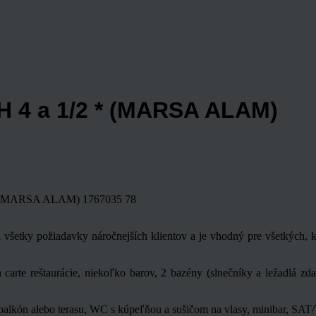
 a 1/2 * (MARSA ALAM)
 (MARSA ALAM)
1767035
78
etky požiadavky náročnejších klientov a je vhodný pre všetkých, kt
a carte reštaurácie, niekoľko barov, 2 bazény (slnečníky a ležadlá z
alkón alebo terasu, WC s kúpeľňou a sušičom na vlasy, minibar, SAT/T