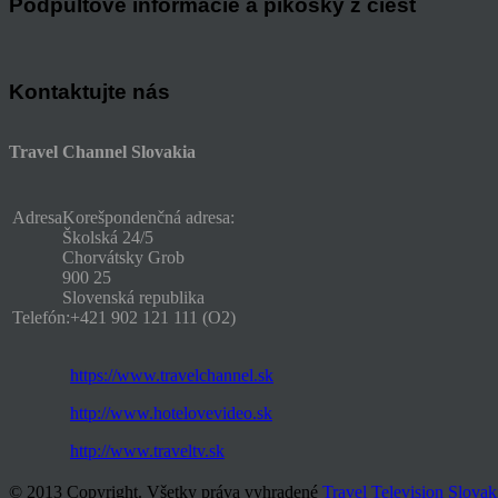
Podpultové informácie a pikošky z ciest
Kontaktujte nás
Travel Channel Slovakia
Adresa
Korešpondenčná adresa:
Školská 24/5
Chorvátsky Grob
900 25
Slovenská republika
Telefón:
+421 902 121 111 (O2)
https://www.travelchannel.sk
http://www.hotelovevideo.sk
http://www.traveltv.sk
© 2013 Copyright. Všetky práva vyhradené
Travel Television Slovak