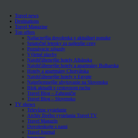
Travel news
Destinations
Travel Magazine
Top offers
Najlacnejšia dovolenka v aktuálnej ponuke
Spiatočné letenky za najlepšie ceny
Poznávacie zájazdy
Výletné plavby
Najobľúbenejšie hotely Albánska
Najobľúbenejšie hotely a apartmány Bulharska
Hotely a apartmány Chorvátska
Najobľúbenejšie hotely v Egypte
Najpríjemnejšie ubytovanie na Slovensku
Blok aktualít v cestovnom ruchu
Travel Blog – Zahraničie
Travel Blog – Slovensko
TV shows
Televízne vysielanie
Archív živého vysielania Travel TV
Travel Magazín
Dovolenkujte s nami
Travel Journal
Interview