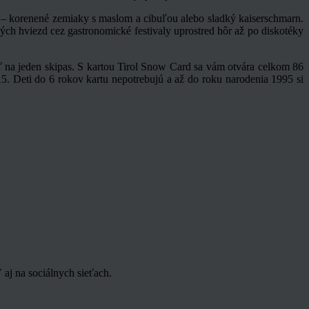
tl – korenené zemiaky s maslom a cibuľou alebo sladký kaiserschmarn.
vých hviezd cez gastronomické festivaly uprostred hôr až po diskotéky
 na jeden skipas. S kartou Tirol Snow Card sa vám otvára celkom 86
15. Deti do 6 rokov kartu nepotrebujú a až do roku narodenia 1995 si
aj na sociálnych sieťach.