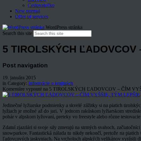
Cestovateľko
New normal
Offer of services
WordPress stránka
Search this site
5 TIROLSKÝCH ĽADOVCOV –
Post navigation
19. januára 2015
in Category:
Informácie o krajinách
Komentáre vypnuté
na 5 TIROLSKÝCH ĽADOVCOV – ČÍM VYŠ
Jedinečné lyžiarske podmienky a skvelé zážitky si na piatich tirolsk
lyžiach je možné až do jari. V jednom rakúskom lyžiarskom stredisk
pohár v alpskom lyžovaní, preteky vo freestyle alebo rôzne testovacie
Zdatní zjazdári si svoje sily zmerajú na strmých svahoch, začiatoční
snowparkov. Fantastická nálada tu nikdy nekončí, pretože na piatich
ľadovcových jaskyniach. Na vrcholoch alpských velikánov vyrástli d