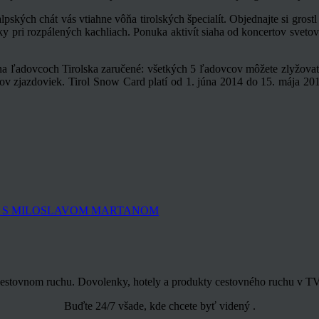
ských chát vás vtiahne vôňa tirolských špecialít. Objednajte si gros
uky pri rozpálených kachliach. Ponuka aktivít siaha od koncertov sveto
 na ľadovcoch Tirolska zaručené: všetkých 5 ľadovcov môžete zlyžovať
rov zjazdoviek. Tirol Snow Card platí od 1. júna 2014 do 15. mája 20
 S MILOSLAVOM MARTANOM
estovnom ruchu. Dovolenky, hotely a produkty cestovného ruchu v TV 
Buďte 24/7 všade, kde chcete byť videný .