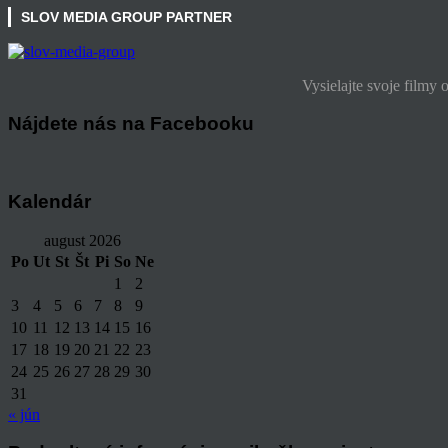
SLOV MEDIA GROUP PARTNER
Vysielajte svoje filmy 
Nájdete nás na Facebooku
Kalendár
august 2026
Po
Ut
St
Št
Pi
So
Ne
1
2
3
4
5
6
7
8
9
10
11
12
13
14
15
16
17
18
19
20
21
22
23
24
25
26
27
28
29
30
31
« jún