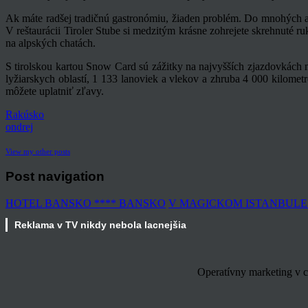
Ak máte radšej tradičnú gastronómiu, žiaden problém. Do mnohých alp
V reštaurácii Tiroler Stube si medzitým krásne zohrejete skrehnuté r
na alpských chatách.
S tirolskou kartou Snow Card sú zážitky na najvyšších zjazdovkách
lyžiarskych oblastí, 1 133 lanoviek a vlekov a zhruba 4 000 kilomet
môžete uplatniť zľavy.
Rakúsko
ondrej
View my other posts
Post navigation
HOTEL BANSKO **** BANSKO
V MAGICKOM ISTANBULE
Reklama v TV nikdy nebola lacnejšia
Operatívny marketing v c