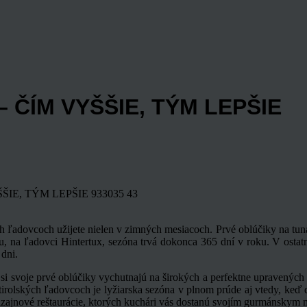
 ČÍM VYŠŠIE, TÝM LEPŠIE
ŠIE, TÝM LEPŠIE
933035
43
ých ľadovcoch užijete nielen v zimných mesiacoch. Prvé oblúčiky na tu
u, na ľadovci Hintertux, sezóna trvá dokonca 365 dní v roku. V ostat
 dni.
ci si svoje prvé oblúčiky vychutnajú na širokých a perfektne upravenýc
 tirolských ľadovcoch je lyžiarska sezóna v plnom prúde aj vtedy, keď
izajnové reštaurácie, ktorých kuchári vás dostanú svojím gurmánskym 