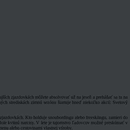
najších zjazdovkách môžete absolvovať už na jeseň a preháňať sa tu na
ných strediskách zimnú sezónu štartuje hneď niekoľko akcií: Svetový
h zjazdovkách. Kto holduje snoubordingu alebo freeskiingu, zamieri do
 dole kvitnú narcisy. V lete je tajomstvo ľadovcov možné preskúmať v
menu alebo cestovinami vlastnej výroby.