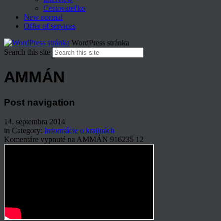
Cestovateľko
New normal
Offer of services
WordPress stránka
Search this site
AMMÁN
Post navigation
14. septembra 2014
in Category:
Informácie o krajinách
Komentáre vypnuté
na AMMÁN
916235
12