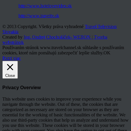
http://www.hotelovevideo.sk
http://www.traveltv.sk
© 2013 Copyright. Všetky práva vyhradené
Travel Television
Slovakia
Created by
Ing. Ondrej Chocholáček- WEBON | Tvorba
webstránok
Používaním stránok www.travelchannel.sk súhlasíte s používaním
cookies, ktoré nám pomáhajú zabezpečiť lepšie služby.
OK
Pozri viac
Close
Privacy Overview
This website uses cookies to improve your experience while you
navigate through the website. Out of these, the cookies that are
categorized as necessary are stored on your browser as they are
essential for the working of basic functionalities of the website. We
also use third-party cookies that help us analyze and understand how
you use this website. These cookies will be stored in your browser
only with your consent. You also have the option to opt-out of these