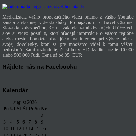
Medializácia vášho propagačného videa priamo z vášho Youtube
kanála alebo inej videodatabázy. Propagáciou na Travel Channel
Slovakia zabezpečíme, že na základe vami dodaných kľúčových
slov si video pozrú tí, ktorí hľadajú informácie o vašom regióne
alebo meste. Pomôžte hľadajúcim na internete pri výbere miesta
svojej dovolenky, ktorí sa pre množstvo videí k tomu vášmu
nedostanú. Sami rozhodnite, či si ho v HD kvalite pozrie 10.000
alebo 500.000 ľudí.
Cena už od 35,-EUR.
Nájdete nás na Facebooku
Kalendár
august 2026
Po
Ut
St
Št
Pi
So
Ne
1
2
3
4
5
6
7
8
9
10
11
12
13
14
15
16
17
18
19
20
21
22
23