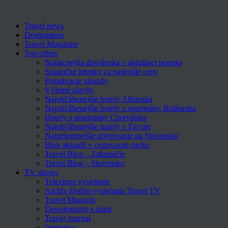
Travel news
Destinations
Travel Magazine
Top offers
Najlacnejšia dovolenka v aktuálnej ponuke
Spiatočné letenky za najlepšie ceny
Poznávacie zájazdy
Výletné plavby
Najobľúbenejšie hotely Albánska
Najobľúbenejšie hotely a apartmány Bulharska
Hotely a apartmány Chorvátska
Najobľúbenejšie hotely v Egypte
Najpríjemnejšie ubytovanie na Slovensku
Blok aktualít v cestovnom ruchu
Travel Blog – Zahraničie
Travel Blog – Slovensko
TV shows
Televízne vysielanie
Archív živého vysielania Travel TV
Travel Magazín
Dovolenkujte s nami
Travel Journal
Interview