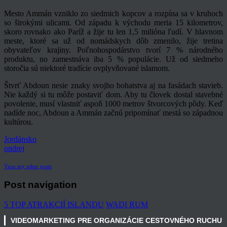
Mesto Ammán vzniklo zo siedmich kopcov a rozpína sa v kruhoch
so širokými ulicami. Od západu k východu meria 15 kilometrov,
skoro rovnako ako Paríž a žije tu len 1,5 milióna ľudí. V hlavnom
meste, ktoré sa už od nomádskych dôb zmenilo, žije tretina
obyvateľov krajiny. Poľnohospodárstvo tvorí 7 % národného
produktu, no zamestnáva iba 5 % populácie. Už od siedmeho
storočia sú niektoré tradície ovplyvňované islamom.
Štvrť Abdoun nesie znaky svojho bohatstva aj na fasádach stavieb.
Nie každý si tu môže postaviť dom. Aby tu človek dostal stavebné
povolenie, musí vlastniť aspoň 1000 metrov štvorcových pôdy. Keď
nadíde noc, Abdoun a Ammán začnú pripomínať mestá so západnou
kultúrou.
Jordánsko
ondrej
View my other posts
Post navigation
5 TOP ATRAKCIÍ ISLANDU
WADI RUM
VIDEOMARKETING PRE ORGANIZÁCIE CESTOVNÉHO RUCHU