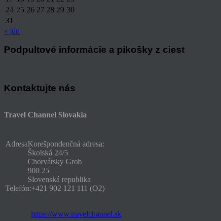
24
25
26
27
28
29
30
31
« jún
Podpultové informácie a pikošky z ciest
Kontaktujte nás
Travel Channel Slovakia
Adresa
Korešpondenčná adresa:
Školská 24/5
Chorvátsky Grob
900 25
Slovenská republika
Telefón:
+421 902 121 111 (O2)
https://www.travelchannel.sk