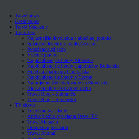
Travel news
Destinations
Travel Magazine
Top offers
Najlacnejšia dovolenka v aktuálnej ponuke
Spiatočné letenky za najlepšie ceny
Poznávacie zájazdy
Výletné plavby
Najobľúbenejšie hotely Albánska
Najobľúbenejšie hotely a apartmány Bulharska
Hotely a apartmány Chorvátska
Najobľúbenejšie hotely v Egypte
Najpríjemnejšie ubytovanie na Slovensku
Blok aktualít v cestovnom ruchu
Travel Blog – Zahraničie
Travel Blog – Slovensko
TV shows
Televízne vysielanie
Archív živého vysielania Travel TV
Travel Magazín
Dovolenkujte s nami
Travel Journal
Interview