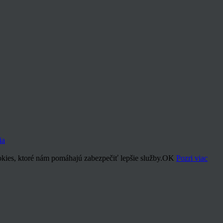
ia
kies, ktoré nám pomáhajú zabezpečiť lepšie služby.
OK
Pozri viac