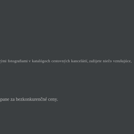
ými fotografiami v katalógoch cestovných kancelárií, zažijete niečo vzrušujúce,
ampane za bezkonkurenčné ceny.