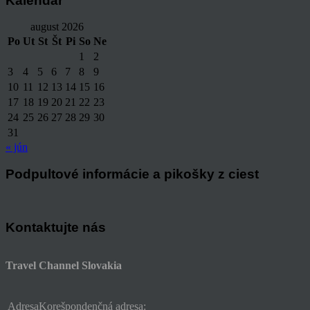
Kalendár
august 2026
Po
Ut
St
Št
Pi
So
Ne
1
2
3
4
5
6
7
8
9
10
11
12
13
14
15
16
17
18
19
20
21
22
23
24
25
26
27
28
29
30
31
« jún
Podpultové informácie a pikošky z ciest
Kontaktujte nás
Travel Channel Slovakia
Adresa
Korešpondenčná adresa: