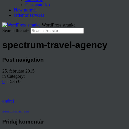
Cestovateľko
New normal
Offer of services
WordPress stránka
Search this site
spectrum-travel-agency
Post navigation
25. februára 2015
in Category:
0
11535
0
ondrej
View my other posts
Pridaj komentár