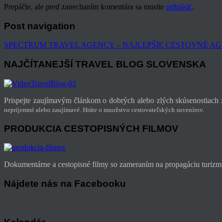
Prepáčte, ale pred zanechaním komentára sa musíte
prihlásiť
.
Post navigation
SPECTRUM TRAVEL AGENCY – NAJLEPŠIE CESTOVNÉ AG
NAJČÍTANEJŠÍ TRAVEL BLOG SLOVENSKA
Prispejte zaujímavým článkom o dobrých alebo zlých skúsenostiach z
nepríjemné alebo zaujímavé. Hráte o množstvo cestovateľských suvenírov.
PRODUKCIA CESTOPISNÝCH FILMOV
Dokumentárne a cestopisné filmy so zameraním na propagáciu turizmu
Nájdete nás na Facebooku