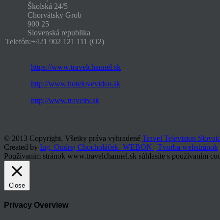
Školská 24/5
Chorvátsky Grob
900 25
Slovenská republika
Telefón:
+421 902 121 111 (O2)
https://www.travelchannel.sk
http://www.hotelovevideo.sk
http://www.traveltv.sk
© 2013 Copyright. Všetky práva vyhradené
Travel Television Slovak
Created by
Ing. Ondrej Chocholáček- WEBON | Tvorba webstránok
Používaním stránok www.travelchannel.sk súhlasíte s používaním coo
Close
Privacy Overview